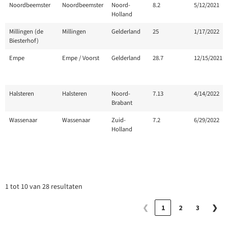
Noordbeemster
Noordbeemster
Noord-
8.2
5/12/2021
Holland
Millingen (de
Millingen
Gelderland
25
1/17/2022
Biesterhof)
Empe
Empe / Voorst
Gelderland
28.7
12/15/2021
Halsteren
Halsteren
Noord-
7.13
4/14/2022
Brabant
Wassenaar
Wassenaar
Zuid-
7.2
6/29/2022
Holland
1 tot 10 van 28 resultaten
❮
1
2
3
❯