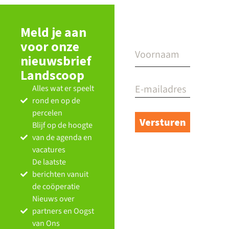
Meld je aan
voor onze
nieuwsbrief
Landscoop
Alles wat er speelt
rond en op de
percelen
Blijf op de hoogte
van de agenda en
vacatures
De laatste
berichten vanuit
de coöperatie
Nieuws over
partners en Oogst
van Ons