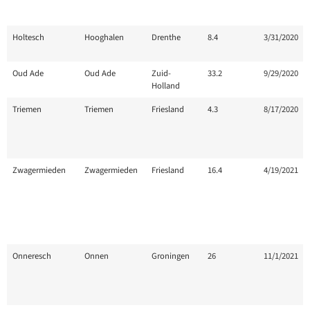
Grootte
Perceelnaam
Locatie
Provincie
Aankoopda
Holtesch
Hooghalen
Drenthe
8.4
3/31/2020
(Hectare)
Oud Ade
Oud Ade
Zuid-
33.2
9/29/2020
Holland
Triemen
Triemen
Friesland
4.3
8/17/2020
Zwagermieden
Zwagermieden
Friesland
16.4
4/19/2021
Onneresch
Onnen
Groningen
26
11/1/2021