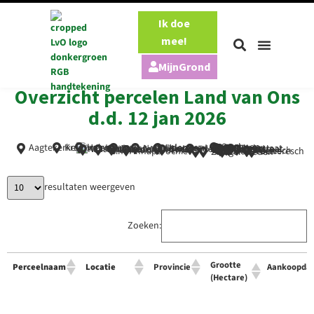
Ik doe
mee!
MijnGrond
Overzicht percelen Land van Ons
d.d. 12 jan 2026
Swalmen
Kruiningen
Castenray
Aagtekerke
Halsteren
Udenhout
Strijen
Millingen
Noordeloos
Elst
Houten
Sliekstraat
Wassenaar
Broekstraat
Ede
Oud Ade
Soest
Empe
Empe
Leimuiden
Lettele
Noordbeemster
Hasselt
Holtesch
Bakkeveen
Onneresch
Sint-Annaparochie
Zwagermieden
Holtesch Perceelpagina
resultaten weergeven
Grootte:
Grootte
Aankoopdatum
Zoeken:
Type
Grootte
Perceelnaam
Locatie
Provincie
Aankoopda
(Hectare)
Boerderijwinkel;
https