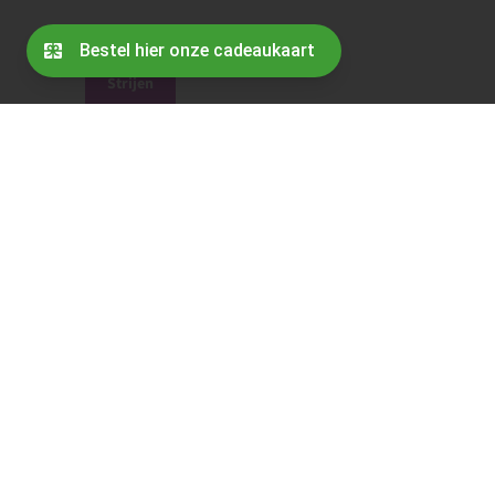
Strijen
05/02/2024
Subsidie ‘Niet-productieve
investeringen voor landbouw- en
veenweidegebieden’ (NPILV)