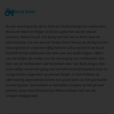
Onze boer
Na een wervingsactie zijn in 2024 de lokale biologische veehouders
Marius en Marit de Vlieger uit de bus gekomen als de nieuwe
pachters. Marius houdt zich bezig met het vee en Marit doet de
administratie. Los van perceel Strijen boert Marius op dertig hectare
natuurgrond en ongeveer vijftig hectare cultuurgrond in de buurt.
Hij heeft zestig melkkoeien die ieder jaar een kalfje krijgen; vijftien
van die kalfjes zijn nodig voor de vervanging van melkkoeien. Een
deel van de melkkoeien laat hij dekken door zijn Black Angus stier.
Deze kalfjes wordt een gang naar de kalfsmesterij bespaard door ze
rustig te laten opgroeien op perceel Strijen. In 2024 hebben zo
vijfentwintig opgroeiende koeien een groot deel van het jaar buiten
kunnen grazen. Ook hebben er tientallen schapen op het perceel
gestaan, maar door blauwtong is Marius helaas veel van die
schapen kwijtgeraakt.