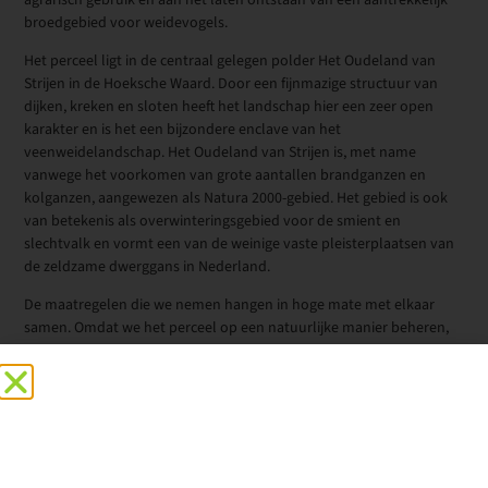
broedgebied voor weidevogels.
Het perceel ligt in de centraal gelegen polder Het Oudeland van
Strijen in de Hoeksche Waard. Door een fijnmazige structuur van
dijken, kreken en sloten heeft het landschap hier een zeer open
karakter en is het een bijzondere enclave van het
veenweidelandschap. Het Oudeland van Strijen is, met name
vanwege het voorkomen van grote aantallen brandganzen en
kolganzen, aangewezen als Natura 2000-gebied. Het gebied is ook
van betekenis als overwinteringsgebied voor de smient en
slechtvalk en vormt een van de weinige vaste pleisterplaatsen van
de zeldzame dwerggans in Nederland.
De maatregelen die we nemen hangen in hoge mate met elkaar
samen. Omdat we het perceel op een natuurlijke manier beheren,
zal zich hier na verloop van tijd een kruidenrijk grasland gaan
ontwikkelen. We hanteren samen met de pachter mozaïekbeheer.
Dat houdt in dat we binnen het perceel per deelgebied bekijken
wanneer er koeien op het land mogen grazen of wanneer er
gemaaid kan worden. Zeven deelgebieden – ongeveer een derde
deel van het perceel – zijn aangewezen als rustgebied voor de