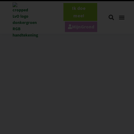
Ik doe
mee!
MijnGrond