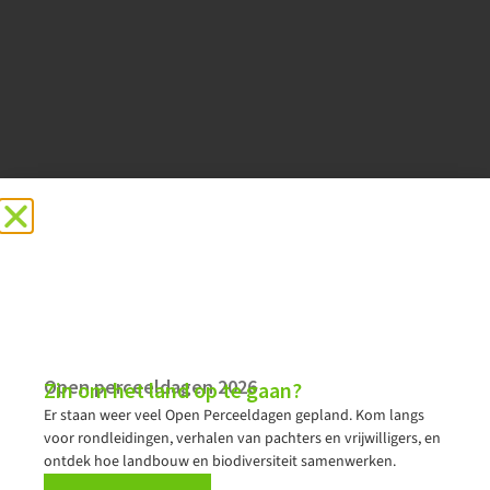
Open perceeldagen 2026
Zin om het land op te gaan?
Er staan weer veel Open Perceeldagen gepland. Kom langs
voor rondleidingen, verhalen van pachters en vrijwilligers, en
Zwagermieden
ontdek hoe landbouw en biodiversiteit samenwerken.