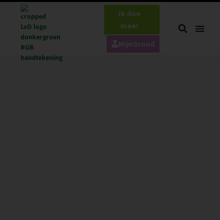
Ik doe
mee!
MijnGrond