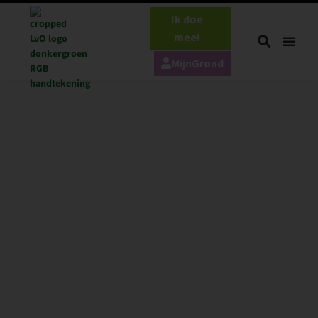
Ik doe
mee!
MijnGrond