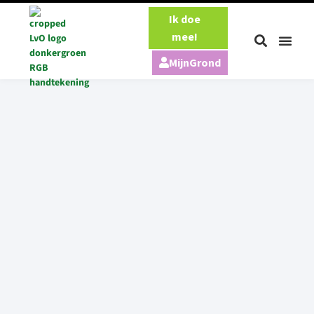
Ik doe
mee!
MijnGrond