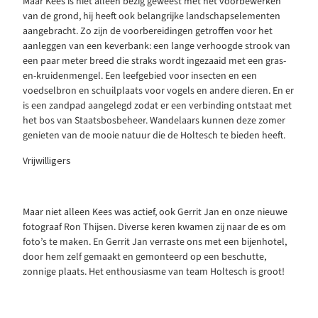
Maar Kees is niet alleen bezig geweest met het voorbewerken
van de grond, hij heeft ook belangrijke landschapselementen
aangebracht. Zo zijn de voorbereidingen getroffen voor het
aanleggen van een keverbank: een lange verhoogde strook van
een paar meter breed die straks wordt ingezaaid met een gras-
en-kruidenmengel. Een leefgebied voor insecten en een
voedselbron en schuilplaats voor vogels en andere dieren. En er
is een zandpad aangelegd zodat er een verbinding ontstaat met
Open perceeldagen 2026
Zin om het land op te gaan?
het bos van Staatsbosbeheer. Wandelaars kunnen deze zomer
Er staan weer veel Open Perceeldagen gepland. Kom langs
genieten van de mooie natuur die de Holtesch te bieden heeft.
voor rondleidingen, verhalen van pachters en vrijwilligers, en
ontdek hoe landbouw en biodiversiteit samenwerken.
Vrijwilligers
Bekijk agenda
Maar niet alleen Kees was actief, ook Gerrit Jan en onze nieuwe
fotograaf Ron Thijsen. Diverse keren kwamen zij naar de es om
foto’s te maken. En Gerrit Jan verraste ons met een bijenhotel,
door hem zelf gemaakt en gemonteerd op een beschutte,
zonnige plaats. Het enthousiasme van team Holtesch is groot!