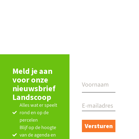
Geef boeren tijd en ruimte binnen
Lan
ecologische kaders
lan
Sch
Meld je aan
voor onze
nieuwsbrief
Landscoop
Alles wat er speelt
rond en op de
percelen
Blijf op de hoogte
van de agenda en