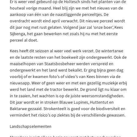
Er is weer veel gebeurd op de Holtesch sinds het planten van de
houtwal vorige maand. Heel blij zijn we met het nieuws van de
aankoop van één van de naastliggende perceeltjes. De
overdracht wordt eind april verwacht. Dit nieuwe perceel wordt
dit jaar nog met rust gelaten. Volgend jaar zal ‘onze boer’, Kees
Sijbenga, het gaan bewerken net zoals hij nu met het eerste
perceel al doet.
Kees heeft dit seizoen al weer veel werk verzet. De wintertarwe
en de laatste resten van het boekweit zijn ondergewerkt. Ook de
maaiselhopen van Staatsbosbeheer werden verspreid en
ondergewerkt en het land werd bekalkt. Er ging bijna geen dag
voorbij of er kwamen foto’s of video’s van Kees binnen via de
nieuwsapp. Weer of geen weer en met een gezellig muziekje erbij
werd het land met de tractor bewerkt. De grond ligt nu klaar om
in te zaaien, het wachten is op de juiste weersomstandigheden.
Dit jaar wordt er in stroken Blauwe Lupines, Huttentut en
Baktarwe gezaaid. Strokenteelt is goed voor de biodiversiteit en
vermindert het risico’s op ziektes bij de verschillende gewassen.
Landschapselementen