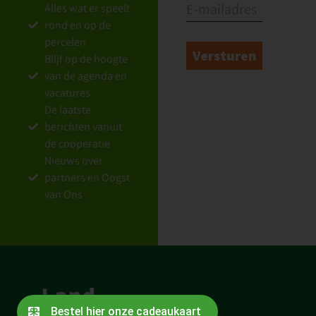
Alles wat er speelt
rond en op de
percelen
Blijf op de hoogte
van de agenda en
vacatures
De laatste
berichten vanuit
de coöperatie
Nieuws over
partners en Oogst
van Ons