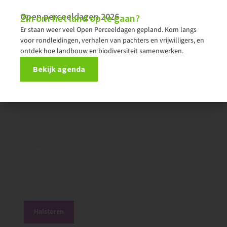
Open perceeldagen 2026
Zin om het land op te gaan?
Halsteren
Er staan weer veel Open Perceeldagen gepland. Kom langs
voor rondleidingen, verhalen van pachters en vrijwilligers, en
ontdek hoe landbouw en biodiversiteit samenwerken.
Bekijk agenda
11/06/2026
‘We herstellen het landschap van 1940’
Halsteren