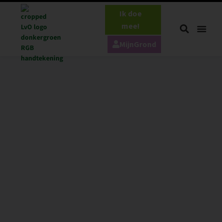
Ik doe
mee!
MijnGrond