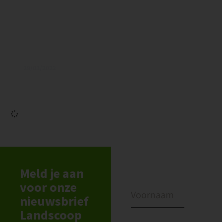
29/03/2022
Land van Ons zet voet aan wal in Noord-
Brabant
Meld je aan
voor onze
nieuwsbrief
Landscoop