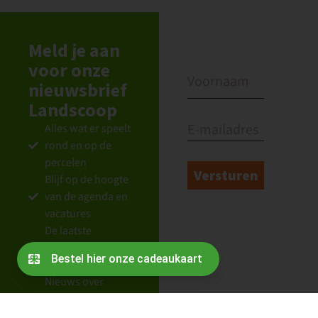
Meld je aan
voor onze
nieuwsbrief
Landscoop
Alles wat er speelt
rond en op de
percelen
Blijf op de hoogte
van de agenda en
vacatures
De laatste
berichten vanuit
de coöperatie
Nieuws over
partners en Oogst
van Ons