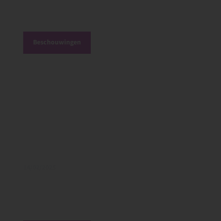
Beschouwingen
14/02/2025
De rijkdom van heggen (deel 2)