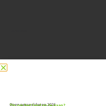
11/03/2026
Standpunt van het bestuur op kalfje bij de
koe.
Beschouwingen
Open perceeldagen 2026
Zin om het land op te gaan?