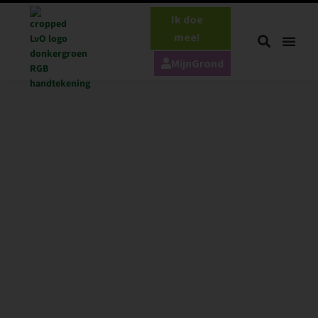
Ik doe
mee!
MijnGrond