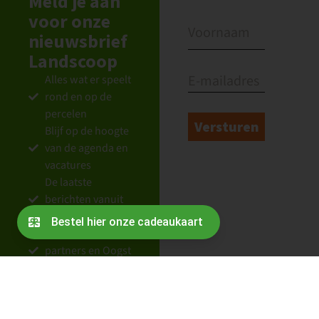
Meld je aan
voor onze
nieuwsbrief
Landscoop
Alles wat er speelt
rond en op de
percelen
Blijf op de hoogte
van de agenda en
vacatures
De laatste
berichten vanuit
de coöperatie
Nieuws over
partners en Oogst
van Ons