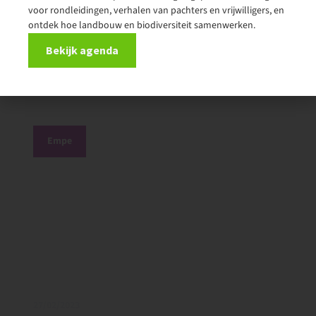
voor rondleidingen, verhalen van pachters en vrijwilligers, en
ontdek hoe landbouw en biodiversiteit samenwerken.
Bekijk agenda
12/06/2023
Koop lokaal en hoor het verhaal
Empe
27/02/2023