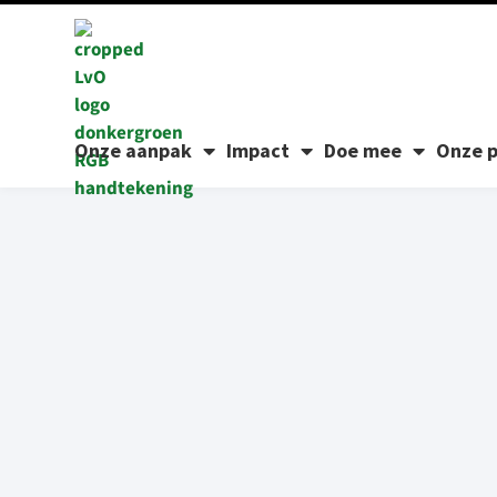
Onze aanpak
Impact
Doe mee
Onze p