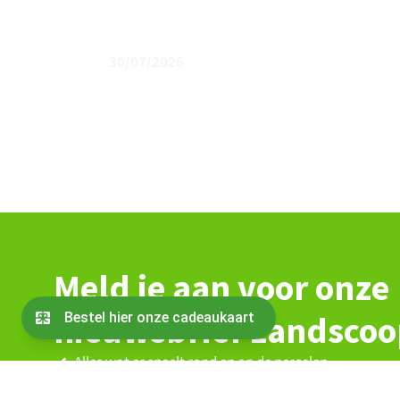
30/07/2026
Geef boeren tijd en ruimte binnen
Meld je aan voor onze
nieuwsbrief Landsco
Alles wat er speelt rond en op de percelen
Blijf op de hoogte van de agenda en vacatures