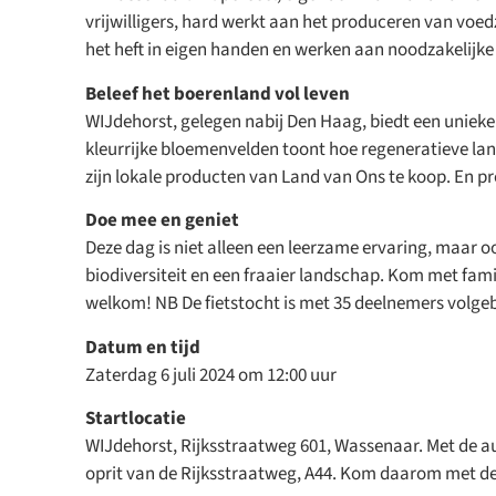
vrijwilligers, hard werkt aan het produceren van vo
het heft in eigen handen en werken aan noodzakelijke 
Beleef het boerenland vol leven
WIJdehorst, gelegen nabij Den Haag, biedt een uniek
kleurrijke bloemenvelden toont hoe regeneratieve l
zijn lokale producten van Land van Ons te koop. En p
Doe mee en geniet
Deze dag is niet alleen een leerzame ervaring, maar 
biodiversiteit en een fraaier landschap. Kom met fami
welkom! NB De fietstocht is met 35 deelnemers volgeb
Datum en tijd
Zaterdag 6 juli 2024 om 12:00 uur
Startlocatie
WIJdehorst, Rijksstraatweg 601, Wassenaar. Met de 
oprit van de Rijksstraatweg, A44. Kom daarom met de