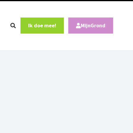
Ik doe mee!
MijnGrond