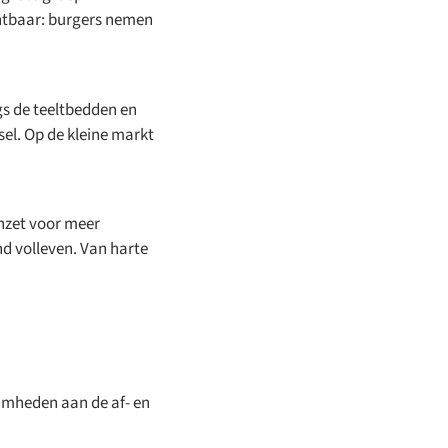
chtbaar: burgers nemen
gs de teeltbedden en
el. Op de kleine markt
inzet voor meer
nd volleven. Van harte
amheden aan de af- en