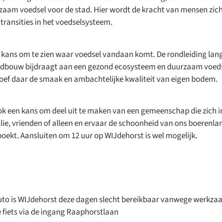
edzaam voedsel voor de stad. Hier wordt de kracht van mensen zi
transities in het voedselsysteem.
e kans om te zien waar voedsel vandaan komt. De rondleiding lan
andbouw bijdraagt aan een gezond ecosysteem en duurzaam voeds
roef daar de smaak en ambachtelijke kwaliteit van eigen bodem.
ook een kans om deel uit te maken van een gemeenschap die zich 
lie, vrienden of alleen en ervaar de schoonheid van ons boerenla
oekt. Aansluiten om 12 uur op WIJdehorst is wel mogelijk.
auto is WIJdehorst deze dagen slecht bereikbaar vanwege werkza
 fiets via de ingang Raaphorstlaan