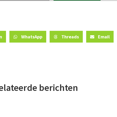
n weer veel Open Perceeldagen gepland. Kom langs voor rondleid
 van pachters en vrijwilligers, en ontdek hoe landbouw en biodive
erken.
ijk agenda
n
WhatsApp
Threads
Email
elateerde berichten