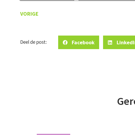
(Vereist)
Er staa
VORIGE
verhalen
samenw
Bek
Deel de post:
Facebook
LinkedI
Ger