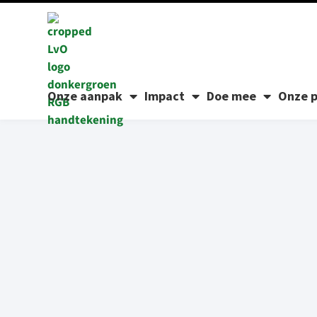
Onze aanpak
Impact
Doe mee
Onze p