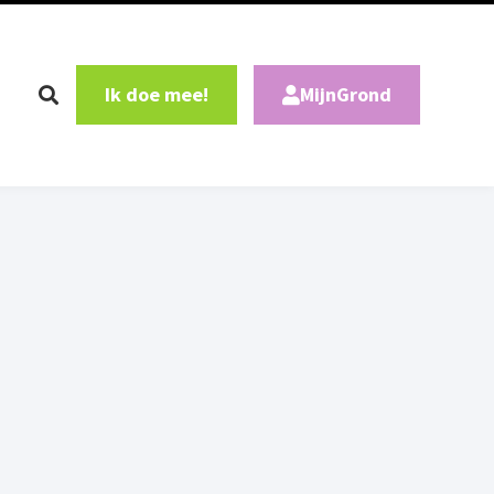
Ik doe mee!
MijnGrond