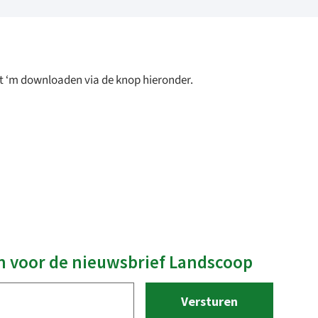
unt ‘m downloaden via de knop hieronder.
 in voor de nieuwsbrief Landscoop
perceeldagen 2026
 om het land op te gaan?