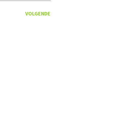
ingen,
VOLGENDE
rsiteit