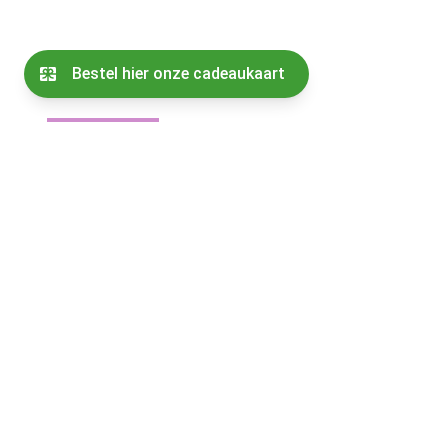
Een ambitieuze biologisch-dynamische
landbouwondernemer!
Noordeloos
16/07/2026
Vrijwilligers brengen Noordeloos tot bloei:
“Hier gebeurt meer”