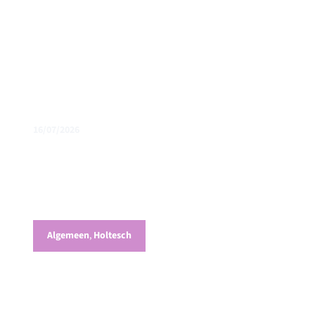
16/07/2026
Groene IT-kracht: Qquest bouwt belangeloos
aan Mijn Grond
Algemeen
,
Holtesch