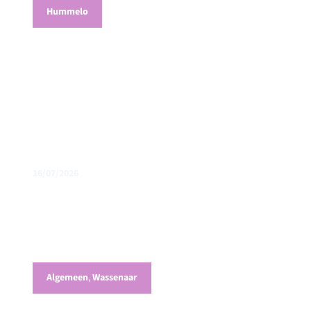
Hummelo
16/07/2026
220 soorten geteld tijdens de Bioblitz in
Hummelo
Algemeen
,
Wassenaar