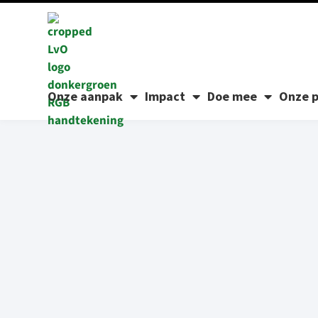
Onze aanpak
Impact
Doe mee
Onze p