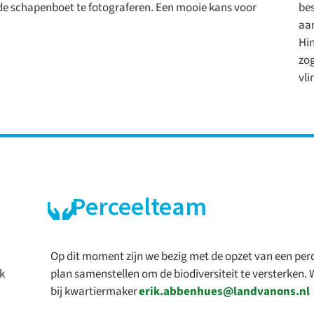
de schapenboet te fotograferen. Een mooie kans voor
bes
aan
Hin
zog
vli
Perceelteam
Op dit moment
zijn we bezig met
de opzet van een pe
jk
plan
samenstellen
om de biodiversiteit te versterken.
bij
kwartiermaker
erik.abbenhues@landvanons.nl