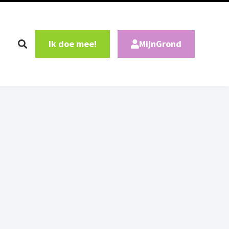
Ik doe mee!
MijnGrond