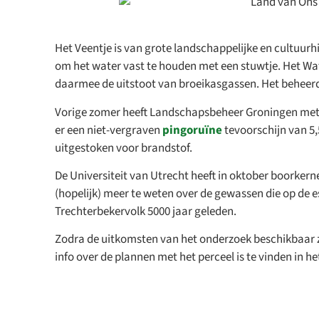
Het Veentje is van grote landschappelijke en cultuur
om het water vast te houden met een stuwtje. Het W
daarmee de uitstoot van broeikasgassen. Het beheerdo
Vorige zomer heeft Landschapsbeheer Groningen met v
er een niet-vergraven
pingoruïne
tevoorschijn van 5
Open 
uitgestoken voor brandstof.
Zin
De Universiteit van Utrecht heeft in oktober boorke
Er staa
(hopelijk) meer te weten over de gewassen die op de 
verhalen
Trechterbekervolk 5000 jaar geleden.
samenw
Zodra de uitkomsten van het onderzoek beschikbaar zi
Bek
info over de plannen met het perceel is te vinden in h