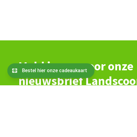
Meld je aan voor onze
nieuwsbrief Landsco
Alles wat er speelt rond en op de percelen
Blijf op de hoogte van de agenda en vacatures
De laatste berichten vanuit de coöperatie
Nieuws over partners en Oogst van Ons