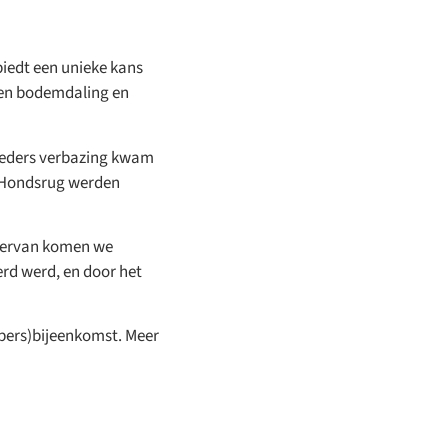
biedt een unieke kans
 en bodemdaling en
 ieders verbazing kwam
e Hondsrug werden
hiervan komen we
ingen,
erd werd, en door het
rsiteit
(pers)bijeenkomst. Meer