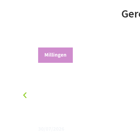
Ger
Millingen
30/07/2026
Geef boeren tijd en ruimte binnen