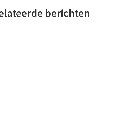
elateerde berichten
 ecologische kaders