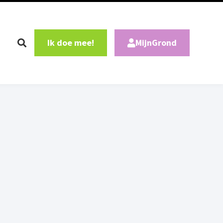
Ik doe mee!
MijnGrond