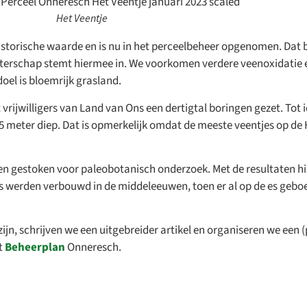
Het Veentje
historische waarde en is nu in het perceelbeheer opgenomen. Dat 
aterschap stemt hiermee in. We voorkomen verdere veenoxidatie
el is bloemrijk grasland.
rijwilligers van Land van Ons een dertigtal boringen gezet. Tot
,5 meter diep. Dat is opmerkelijk omdat de meeste veentjes op d
perceeldagen 2026
 om het land op te gaan?
rnen gestoken voor paleobotanisch onderzoek. Met de resultaten 
n weer veel Open Perceeldagen gepland. Kom langs voor rondleid
es werden verbouwd in de middeleeuwen, toen er al op de es gebo
 van pachters en vrijwilligers, en ontdek hoe landbouw en biodive
erken.
jn, schrijven we een uitgebreider artikel en organiseren we een 
ijk agenda
et
Beheerplan
Onneresch.