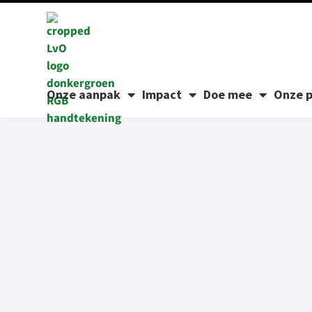
Onze aanpak
Impact
Doe mee
Onze p