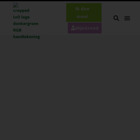
Ik doe
mee!
MijnGrond