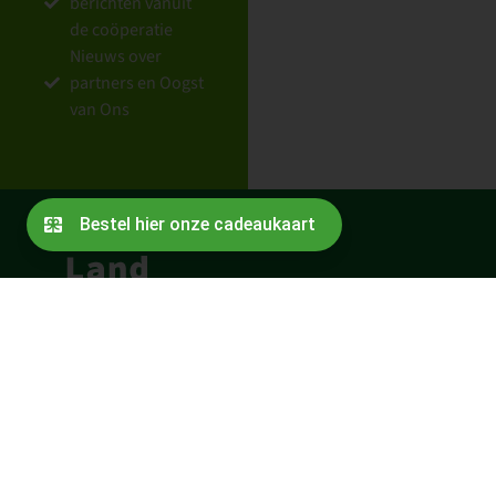
berichten vanuit
de coöperatie
Nieuws over
partners en Oogst
van Ons
Contact
Bestuur
Over de oprichters