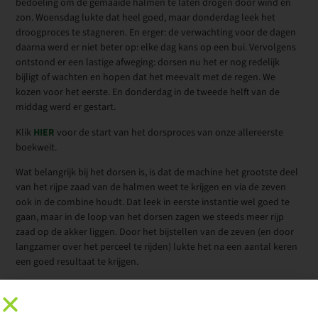
bedoeling om de gemaaide halmen te laten drogen door wind en
zon. Woensdag lukte dat heel goed, maar donderdag leek het
droogproces te stagneren. En erger: de verwachting voor de dagen
daarna werd er niet beter op: elke dag kans op een bui. Vervolgens
ontstond er een lastige afweging: dorsen nu het er nog redelijk
bijligt of wachten en hopen dat het meevalt met de regen. We
kozen voor het eerste. En donderdag in de tweede helft van de
middag werd er gestart.
Klik
HIER
voor de start van het dorsproces van onze allereerste
boekweit.
Wat belangrijk bij het dorsen is, is dat de machine het grootste deel
van het rijpe zaad van de halmen weet te krijgen en via de zeven
ook in de combine houdt. Dat leek in eerste instantie wel goed te
gaan, maar in de loop van het dorsen zagen we steeds meer rijp
zaad op de akker liggen. Door het bijstellen van de zeven (en door
langzamer over het perceel te rijden) lukte het na een aantal keren
een goed resultaat te krijgen.
We waren bij start niet te optimistisch over de oogst, maar
uiteindelijk leek het mee te vallen. Maar we zijn er nog niet. Het
geoogste zaad (inclusief de vervuiling met onrijp zaad en stukjes