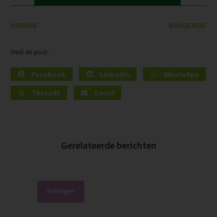
VORIGE
VOLGENDE
Deel de post:
Facebook
LinkedIn
WhatsApp
Threads
Email
Gerelateerde berichten
Millingen
P