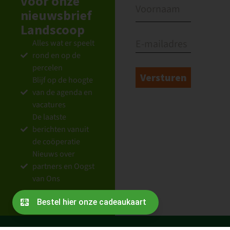
voor onze
nieuwsbrief
Landscoop
Alles wat er speelt
rond en op de
percelen
Blijf op de hoogte
van de agenda en
vacatures
De laatste
berichten vanuit
de coöperatie
Nieuws over
partners en Oogst
van Ons