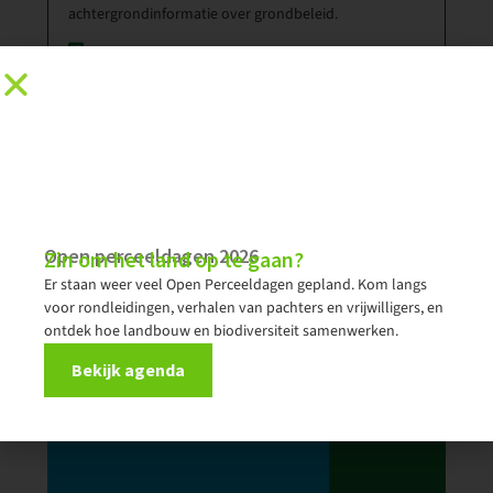
achtergrondinformatie over grondbeleid.
Resultaten enquete onder jonge boeren
Achtergrondnotitie bij invulling grondbank -
gebaseerd op extern juridisch advies
Presentatie Krijn Poppe - RLI
Presentatie Mathijs Visser - Vice voorzitter LVO
Open perceeldagen 2026
Zin om het land op te gaan?
Er staan weer veel Open Perceeldagen gepland. Kom langs
voor rondleidingen, verhalen van pachters en vrijwilligers, en
ontdek hoe landbouw en biodiversiteit samenwerken.
Bekijk agenda