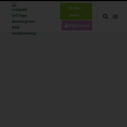
Ik doe
mee!
MijnGrond