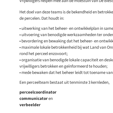
Vrijwilligers helpen mee aan de moestuin van De Biest
Het doel van deze teams is de bekendheid en betrokke
de percelen. Dat houdt in:
• uitwerking van het beheer- en ontwikkelplan in sam
• uitvoering van benodigde werkzaamheden ter onder
• bevordering en bewaking dat het beheer- en ontwik
• maximale lokale betrokkenheid bij wat Land van Ons
rond het perceel enzovoort;
• organisatie van benodigde lokale capaciteit en desk
vrijwilligers betrokken en geïnformeerd te houden;
• mede bewaken dat het beheer leidt tot toename van d
Een perceelteam bestaat uit tenminste 3 kernleden,
perceelcoordinator
communicator
en
verbeelder