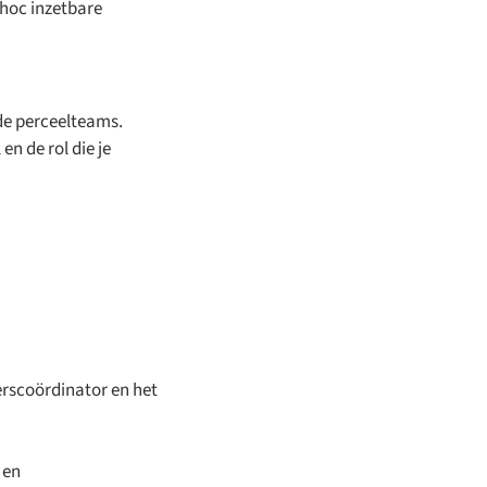
hoc inzetbare
de perceelteams.
en de rol die je
erscoördinator en het
 en