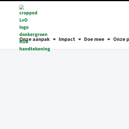
Onze aanpak
Impact
Doe mee
Onze p