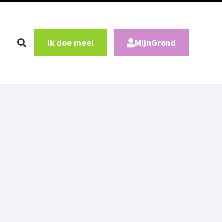
Ik doe mee!
MijnGrond