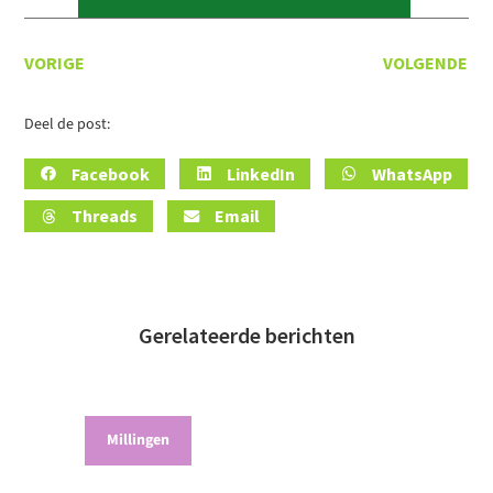
VORIGE
VOLGENDE
Deel de post:
Facebook
LinkedIn
WhatsApp
Threads
Email
Gerelateerde berichten
Millingen
P