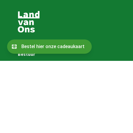
Contact
Bestuur
Over de oprichters
Sitemap
Jaarverslag
Daarom nemen wij deel
Vacatures
Cookies