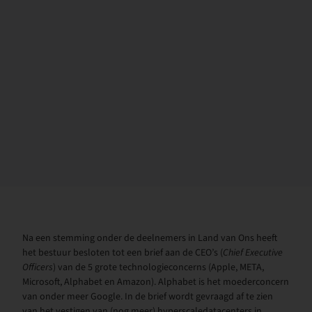
Na een stemming onder de deelnemers in Land van Ons heeft
het bestuur besloten tot een brief aan de CEO’s (
Chief Executive
Officers
) van de 5 grote technologieconcerns (Apple, META,
Microsoft, Alphabet en Amazon). Alphabet is het moederconcern
van onder meer Google. In de brief wordt gevraagd af te zien
van het vestigen van (nog meer) hyperscaledatacenters in