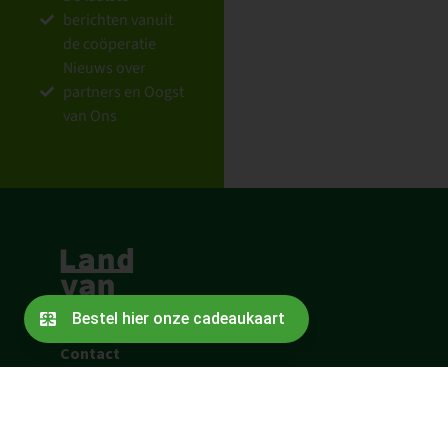
berichten vanuit
de coöperatie
Nieuws over
partners en Oogst
van Ons
Contact
Bestuur
Over de oprichters