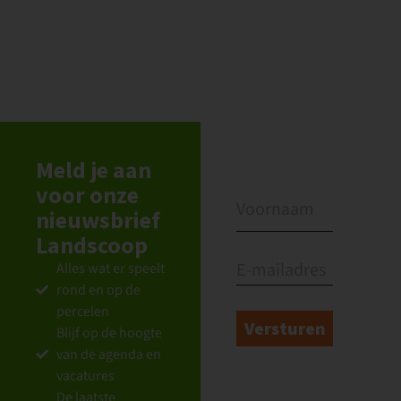
Sch
Meld je aan
voor onze
nieuwsbrief
Landscoop
Alles wat er speelt
rond en op de
percelen
Blijf op de hoogte
van de agenda en
vacatures
De laatste