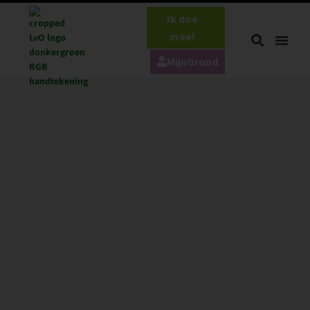
Ik doe
mee!
MijnGrond