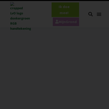
Ik doe
mee!
MijnGrond