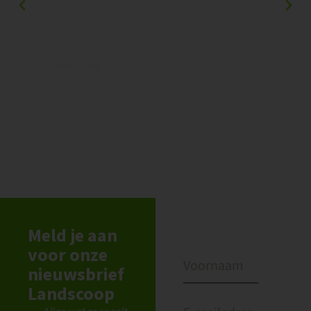
30/07/2026
20/0
Geef boeren tijd en ruimte binnen
Lan
ecologische kaders
lan
Sch
Meld je aan
voor onze
nieuwsbrief
Landscoop