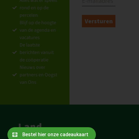
Alles wat er speelt
rond en op de
percelen
Blijf op de hoogte
van de agenda en
vacatures
De laatste
berichten vanuit
de coöperatie
Nieuws over
partners en Oogst
van Ons