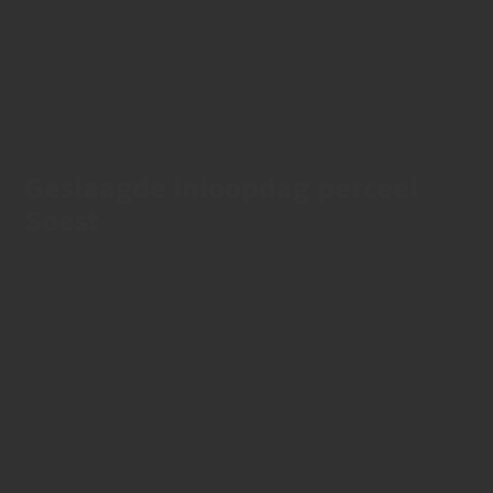
Geslaagde inloopdag perceel
Soest
11/10/2024