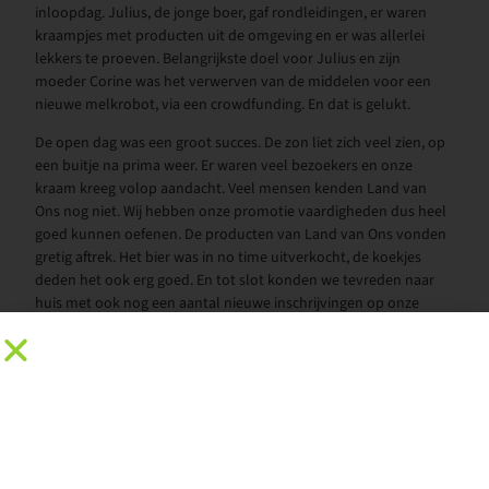
inloopdag. Julius, de jonge boer, gaf rondleidingen, er waren
kraampjes met producten uit de omgeving en er was allerlei
lekkers te proeven. Belangrijkste doel voor Julius en zijn
moeder Corine was het verwerven van de middelen voor een
nieuwe melkrobot, via een crowdfunding. En dat is gelukt.
De open dag was een groot succes. De zon liet zich veel zien, op
een buitje na prima weer. Er waren veel bezoekers en onze
kraam kreeg volop aandacht. Veel mensen kenden Land van
Ons nog niet. Wij hebben onze promotie vaardigheden dus heel
goed kunnen oefenen. De producten van Land van Ons vonden
gretig aftrek. Het bier was in no time uitverkocht, de koekjes
deden het ook erg goed. En tot slot konden we tevreden naar
huis met ook nog een aantal nieuwe inschrijvingen op onze
lokale nieuwsbrief.
Als (bijna) volleerde standhouders hebben Bert, Glenn, Robin,
Rixt en Brigid op 5 oktober op de Groene Markt in Den Dolder
gestaan. Ook daar was veel interesse in Land van Ons!
Wil jij ook de lokale nieuwsbrief van perceel Soest ontvangen,
stuur dan een mailtje naar
Soest@landvanons.nl