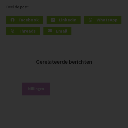
Deel de post:
Facebook
LinkedIn
WhatsApp
Threads
Email
Gerelateerde berichten
Millingen
P