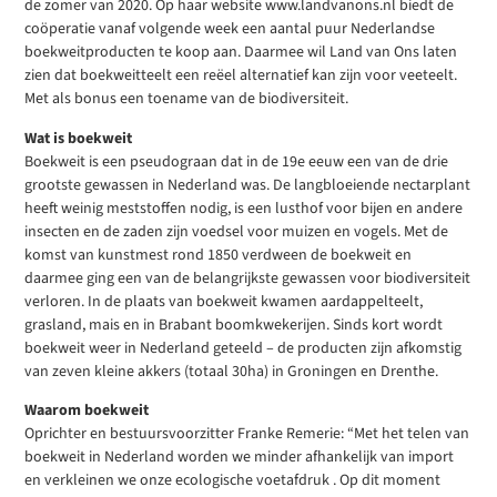
de zomer van 2020. Op haar website www.landvanons.nl biedt de
coöperatie vanaf volgende week een aantal puur Nederlandse
boekweitproducten te koop aan. Daarmee wil Land van Ons laten
zien dat boekweitteelt een reëel alternatief kan zijn voor veeteelt.
Met als bonus een toename van de biodiversiteit.
Wat is boekweit
Boekweit is een pseudograan dat in de 19e eeuw een van de drie
grootste gewassen in Nederland was. De langbloeiende nectarplant
heeft weinig meststoffen nodig, is een lusthof voor bijen en andere
insecten en de zaden zijn voedsel voor muizen en vogels. Met de
komst van kunstmest rond 1850 verdween de boekweit en
daarmee ging een van de belangrijkste gewassen voor biodiversiteit
verloren. In de plaats van boekweit kwamen aardappelteelt,
grasland, mais en in Brabant boomkwekerijen. Sinds kort wordt
boekweit weer in Nederland geteeld – de producten zijn afkomstig
van zeven kleine akkers (totaal 30ha) in Groningen en Drenthe.
Waarom boekweit
Oprichter en bestuursvoorzitter Franke Remerie: “Met het telen van
boekweit in Nederland worden we minder afhankelijk van import
en verkleinen we onze ecologische voetafdruk . Op dit moment