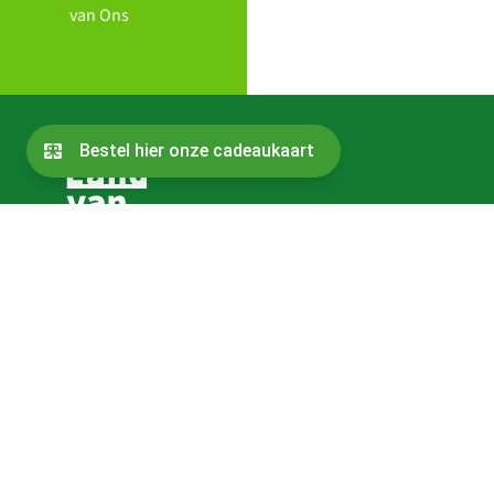
van Ons
Contact
Bestuur
Over de oprichters
Sitemap
Jaarverslag