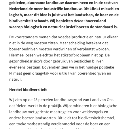
gebieden, duurzame landbouw daarom heen en in de rest van
Nederland de meer industriële landbouw. Dit klinkt misschien
logisch, maar dit idee is juist wat het landschap, de boer en de
biodiversiteit schaadt. Wij bepleiten
delen
: boerenland
waarop biologisch en natuurinclusief boeren de standaard is.
De voorstanders menen dat voedselproductie en natuur elkaar
niet in de weg moeten zitten. Maar scheiding betekent dat
boerenbedrijven moeten verdwijnen of verplaatst worden.
Hiermee lossen we echter het stikstofprobleem niet op. De
gezondheidsrisico’s door gebruik van pesticiden blijven
eveneens bestaan. Bovendien zien we in het huidige politieke
klimaat geen draagvlak voor uitruil van boerenbedrijven en
natuur.
Herstel biodiversiteit
Wij zien op de 25 percelen landbouwgrond van Land van Ons
dat ‘delen’ werkt in de praktijk. Wij combineren hier biologische
landbouw met gerichte maatregelen voor weidevogels en
andere boerenlandsoorten. Dit leidt tot biodiversiteitsherstel,
een toekomstbestendig verdienmodel voor de boer en een