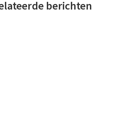
elateerde berichten
 ecologische kaders