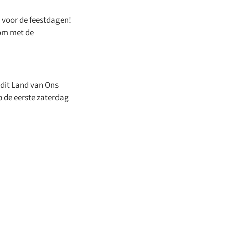
n voor de feestdagen!
 om met de
 dit Land van Ons
op de eerste zaterdag
ingen,
rsiteit