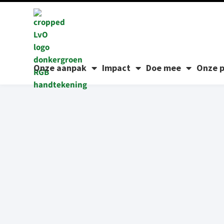
Onze aanpak
Impact
Doe mee
Onze p