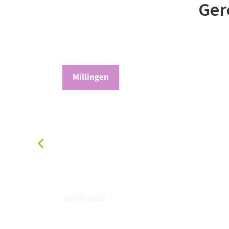
Ger
Millingen
30/07/2026
Geef boeren tijd en ruimte binnen