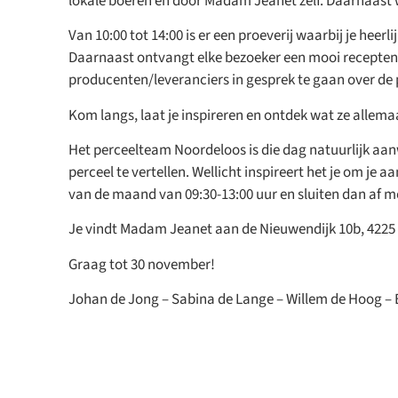
lokale boeren en door Madam Jeanet zelf. Daarnaast
Van 10:00 tot 14:00 is er een proeverij waarbij je hee
Daarnaast ontvangt elke bezoeker een mooi receptenb
producenten/leveranciers in gesprek te gaan over de
Kom langs, laat je inspireren en ontdek wat ze allema
Het perceelteam Noordeloos is die dag natuurlijk aan
perceel te vertellen. Wellicht inspireert het je om je 
Open 
van de maand van 09:30-13:00 uur en sluiten dan af me
Zin
Je vindt Madam Jeanet aan de Nieuwendijk 10b, 4225
Er staa
verhalen
Graag tot 30 november!
samenw
Johan de Jong – Sabina de Lange – Willem de Hoog – 
Bek