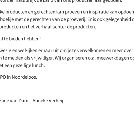
 worden natuurlijk de Land van Ons producten aangeboden.
rlijke producten en gerechten kan proeven en inspiratie kan opdoe
oekje met de gerechten van de proeverij. Er is ook gelegenheid
 producten en het verhaal achter de producten.
al te bieden hebben!
wezig en we kijken ernaar uit om je te verwelkomen en meer over
aan te melden als vrijwilliger. Wij organiseren o.a. meewerkdagen 
perceeldagen 2026
t een gezellige lunch.
 om het land op te gaan?
 PD in Noordeloos.
n weer veel Open Perceeldagen gepland. Kom langs voor rondleid
 van pachters en vrijwilligers, en ontdek hoe landbouw en biodive
erken.
Eline van Dam – Anneke Verheij
ijk agenda