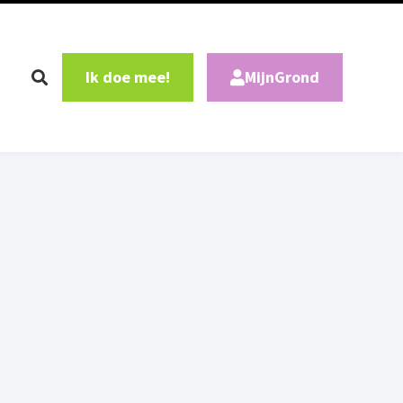
Ik doe mee!
MijnGrond