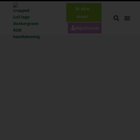
Ik doe
mee!
MijnGrond