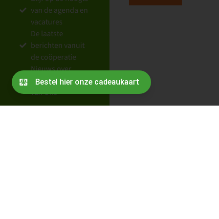
van de agenda en
vacatures
De laatste
berichten vanuit
de coöperatie
Nieuws over
partners en Oogst
van Ons
Contact