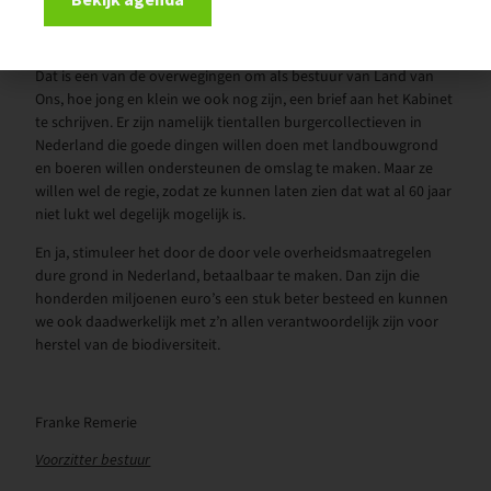
rekening betalen, maar meedoen met het spel? Nee dus. Ooit
een politieke partij over gehoord?
Dat is een van de overwegingen om als bestuur van Land van
Ons, hoe jong en klein we ook nog zijn, een brief aan het Kabinet
te schrijven. Er zijn namelijk tientallen burgercollectieven in
Nederland die goede dingen willen doen met landbouwgrond
en boeren willen ondersteunen de omslag te maken. Maar ze
willen wel de regie, zodat ze kunnen laten zien dat wat al 60 jaar
niet lukt wel degelijk mogelijk is.
En ja, stimuleer het door de door vele overheidsmaatregelen
dure grond in Nederland, betaalbaar te maken. Dan zijn die
honderden miljoenen euro’s een stuk beter besteed en kunnen
we ook daadwerkelijk met z’n allen verantwoordelijk zijn voor
herstel van de biodiversiteit.
Franke Remerie
Voorzitter bestuur