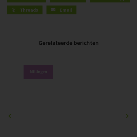
Threads
Email
Gerelateerde berichten
Millingen
P