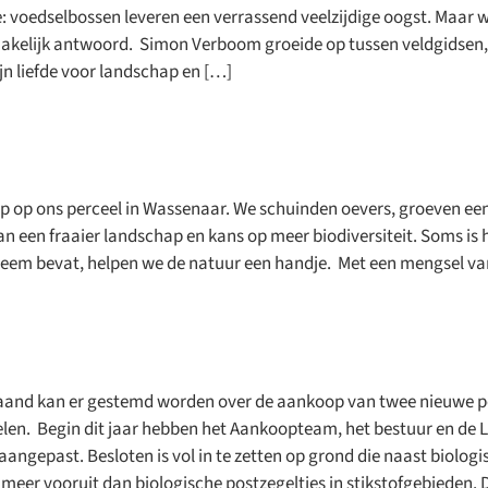
voedselbossen leveren een verrassend veelzijdige oogst. Maar wat
akelijk antwoord. Simon Verboom groeide op tussen veldgidsen, 
jn liefde voor landschap en […]
p op ons perceel in Wassenaar. We schuinden oevers, groeven e
an een fraaier landschap en kans op meer biodiversiteit. Soms i
 leem bevat, helpen we de natuur een handje. Met een mengsel va
aand kan er gestemd worden over de aankoop van twee nieuwe p
perceeldagen 2026
elen. Begin dit jaar hebben het Aankoopteam, het bestuur en de
 om het land op te gaan?
gepast. Besloten is vol in te zetten op grond die naast biologis
n weer veel Open Perceeldagen gepland. Kom langs voor rondleid
meer vooruit dan biologische postzegeltjes in stikstofgebieden. 