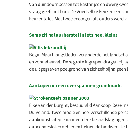
Van duindoornbessen tot kastanjes en dwergkwee: 
vraag geeft het boek De Voedselboskeuken een sm
keukentafel. Met twee ecologen als ouders werd zi
Soms zit natuurherstel in iets heel kleins
Begin Maart jongstleden veranderde het landscha
en zonneheuvel. Deze grote ingrepen dragen bij a
de uitgegraven poelgrond van zichzelf bijna geen
Aankopen op een overspannen grondmarkt
Fike van der Burght, bestuurslid Aankoop Deze m
Open 
Duiveland. Twee mooie en heel verschillende perc
Zin
aankoopstrategie na meerdere beraadslagingen, aan
Er staa
aaneengesloten gebieden helpen de biodiversiteit 