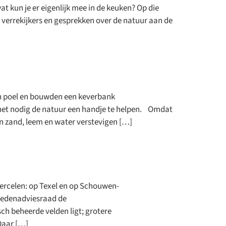
 kun je er eigenlijk mee in de keuken? Op die
verrekijkers en gesprekken over de natuur aan de
en poel en bouwden een keverbank
s het nodig de natuur een handje te helpen. Omdat
n zand, leem en water verstevigen […]
ercelen: op Texel en op Schouwen-
 Ledenadviesraad de
ch beheerde velden ligt; grotere
ingen,
Daar […]