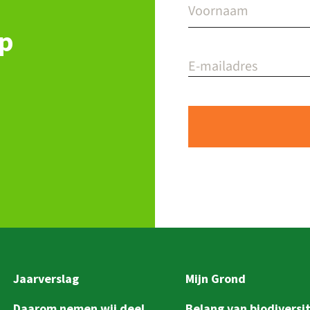
op
Jaarverslag
Mijn Grond
Daarom nemen wij deel
Belang van biodiversit