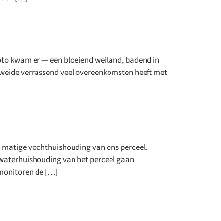
rsiteit
 foto kwam er — een bloeiend weiland, badend in
se weide verrassend veel overeenkomsten heeft met
de matige vochthuishouding van ons perceel.
e waterhuishouding van het perceel gaan
 monitoren de […]