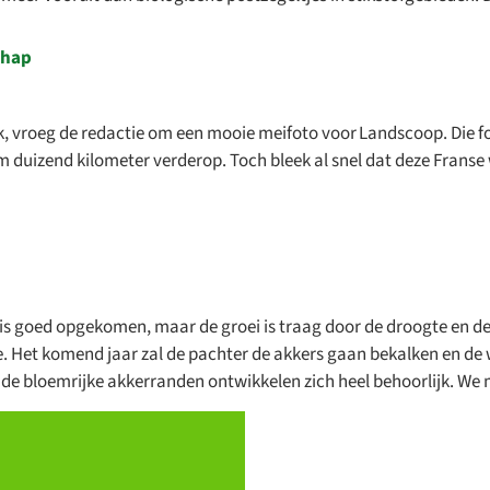
 van pachters en vrijwilligers, en ontdek hoe landbouw en biodive
erken.
chap
ijk agenda
rijk, vroeg de redactie om een mooie meifoto voor Landscoop. Die
uim duizend kilometer verderop. Toch bleek al snel dat deze Fran
e is goed opgekomen, maar de groei is traag door de droogte en 
gte. Het komend jaar zal de pachter de akkers gaan bekalken en d
 de bloemrijke akkerranden ontwikkelen zich heel behoorlijk. We