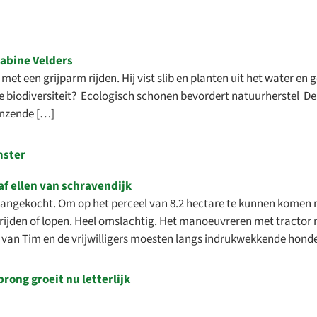
r met een grijparm rijden. Hij vist slib en planten uit het water en
biodiversiteit? Ecologisch schonen bevordert natuurherstel De k
enzende […]
mster
angekocht. Om op het perceel van 8.2 hectare te kunnen komen m
ar rijden of lopen. Heel omslachtig. Het manoeuvreren met tractor
 van Tim en de vrijwilligers moesten langs indrukwekkende hond
rong groeit nu letterlijk