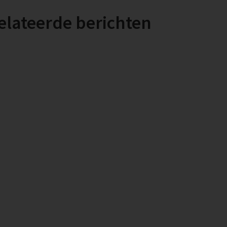
elateerde berichten
 ecologische kaders