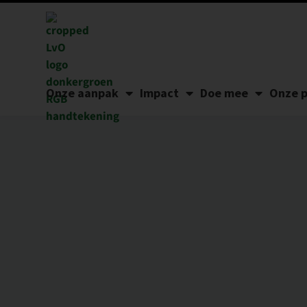
Onze aanpak
Impact
Doe mee
Onze p