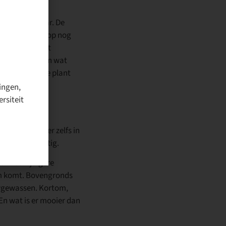
oek naar nectar. De
erecht kunnen op nog
nageslacht. Uit
ller groeien en wat
ort, zonder die plant
ingen,
rsiteit
 grond, waar
maand, maar om
 jaren wordt er zelfs in
 is zeer spijtig.
en veelzijdigere
dem komt. Bovengronds
uwgewassen. Kortom,
n wat is er mooier dan