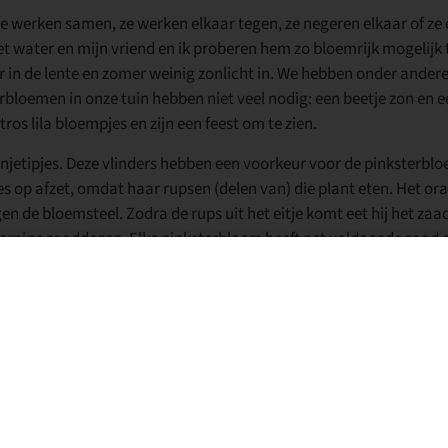
e werken samen, ze werken elkaar tegen, ze negeren elkaar of ze et
het water en mijn vriend en ik proberen hem zo bloemrijk mogelijk t
r in de lente en zomer weinig zonlicht in. We hebben onder ande
loemen in onze tuin hebben niet veel nodig: een beetje zon en e
os lila bloempjes en zijn een feest om te zien.
anjetipjes. Deze vlinders hebben een voorkeur voor de pinksterbl
tjes op afzet, omdat haar rupsen (delen van) die plant eten. Het or
gen de bloemsteel. Zodra de rups uit het eitje komt eet hij het z
gwerpige zaaddozen. Elke pinksterbloem heeft net voldoende zaad
t. En als ze andere eitjes of rupsen tegenkomen, eten ze die ook o
 te verpoppen en als pop te overwinteren.
e meest magische processen in de natuur. De rups kruipt uit zijn
n meer, geen ledematen, geen uitwendige opening om te ademen, o
n van de weefsels en organen sterven af, desintegreren en worden
ermenigvuldigen en waar nieuwe organen en weefsels uit groeien. Als
der is gegroeid, met ogen, een lange zuigsnuit om mee te drinke