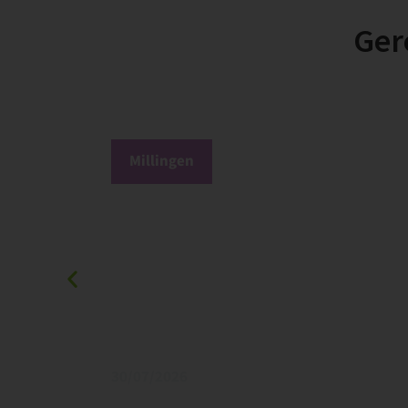
Ger
Millingen
30/07/2026
Geef boeren tijd en ruimte binnen