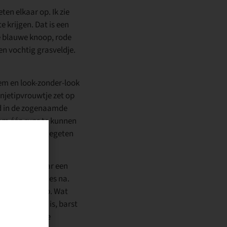
en elkaar op. Ik zie
e krijgen. Dat is een
re blauwe knoop, rode
en vochtig grasveldje.
oem en look-zonder-look
anjetipvrouwtje zet op
aad in de zogenaamde
 om één rups te kunnen
p. Zodra ze uitgegeten
 oude huid, waar een
p kleine gaatjes na.
 een soort soep. Wat
 de tijd rijp is, barst
n en prachtige