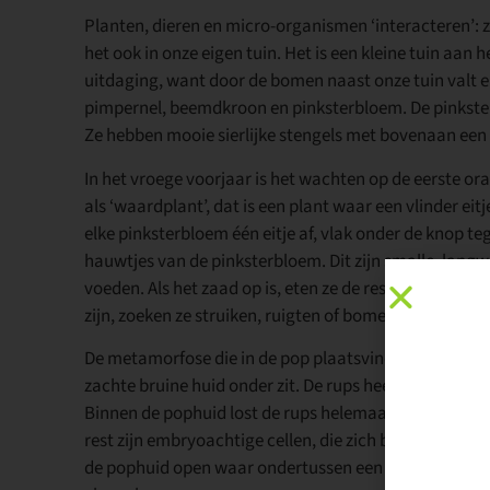
Planten, dieren en micro-organismen ‘interacteren’: z
het ook in onze eigen tuin. Het is een kleine tuin aan 
uitdaging, want door de bomen naast onze tuin valt e
pimpernel, beemdkroon en pinksterbloem. De pinksterb
Ze hebben mooie sierlijke stengels met bovenaan een tr
In het vroege voorjaar is het wachten op de eerste or
als ‘waardplant’, dat is een plant waar een vlinder ei
elke pinksterbloem één eitje af, vlak onder de knop te
hauwtjes van de pinksterbloem. Dit zijn smalle, lan
voeden. Als het zaad op is, eten ze de rest van de plan
zijn, zoeken ze struiken, ruigten of bomen op om zich
De metamorfose die in de pop plaatsvindt is een van d
zachte bruine huid onder zit. De rups heeft geen oge
Binnen de pophuid lost de rups helemaal op, de celle
rest zijn embryoachtige cellen, die zich beginnen te v
de pophuid open waar ondertussen een andere huid on