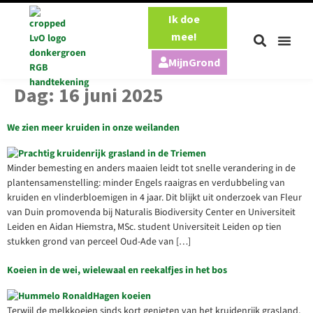
Ik doe
mee!
MijnGrond
Onze aa
Onze pe
Dag:
16 juni 2025
We zien meer kruiden in onze weilanden
Minder bemesting en anders maaien leidt tot snelle verandering in de
plantensamenstelling: minder Engels raaigras en verdubbeling van
kruiden en vlinderbloemigen in 4 jaar. Dit blijkt uit onderzoek van Fleur
van Duin promovenda bij Naturalis Biodiversity Center en Universiteit
Leiden en Aidan Hiemstra, MSc. student Universiteit Leiden op tien
stukken grond van perceel Oud-Ade van […]
Koeien in de wei, wielewaal en reekalfjes in het bos
Terwijl de melkkoeien sinds kort genieten van het kruidenrijk grasland,