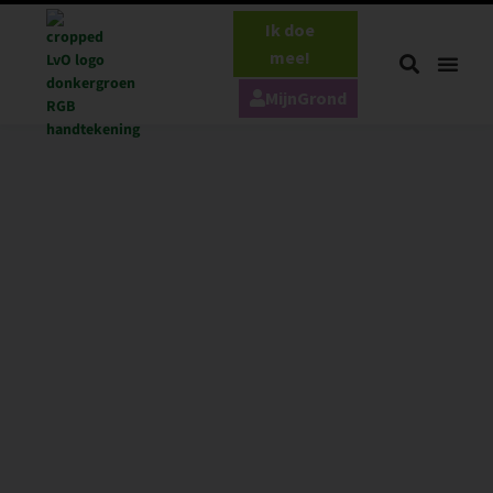
Ik doe
mee!
MijnGrond