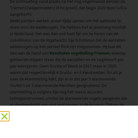
De ontmoeting vond plaats op het nog ongemaaide perceel de
Triemen(Zwagermieden) (4 ha groot), dat begin 2020 door LvO is
aangekocht.
Beide partijen werken al een tijdje samen om het optimale te
doen voor de weidevogels. Die hebben het al jarenlang moeilijk
in Nederland. Het was dan ook heel fijn om te horen van de
coördinator van de Vogelwacht Sije Schotanus dat de aantallen
weidevogels op het perceel flink zijn toegenomen. Hij laat dit
zien aan de hand van
Resultaten vogeltelling Triemen
, waarop
gekleurde stippen staan die de aantallen en de vogelsoort per
jaar weergeven. Geen Grutto of Kievit in 2017 maar in 2020
waren dat respectievelijk 4 Grutto- en 5 Kievitnesten. En als je
naar de Alarmtelling kijkt, zijn er in dat jaar 5 alarmerende
Grutto’s en 2 alarmerende Kievitten gesignaleerd. De
alarmtelling is volgens Sije nog het meest accurate
tellingsinstrument, omdat de alarmerende vogels aangeven dat
er daadwerkelijk een nest met jongen in de buurt is. Tijdens de
bijeenkomst werd dat ook heel duidelijk, toen een Grutto groot
alarm in de lucht sloeg op het moment dat er een wandelaar
met twee honden passeerde. Naast de tellingen houdt de
Vogelwacht ook in de gaten wanneer de vogels vertrokken zijn.
Pas daarna gaat de boer het grasland maaien. Dat is dit jaar later