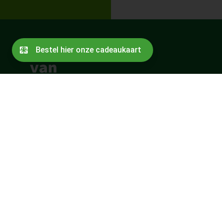
Contact
Bestuur
Over de oprichters
Sitemap
Jaarverslag
Daarom nemen wij deel
Vacatures