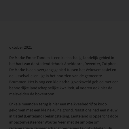
oktober 2021
De Marke Empe-Tonden is een kleinschalig, landelijk gebied in
het hart van de steden­driehoek Apeldoorn, Deventer, Zutphen.
De Marke is een overgangsgebied tussen het Veluwemassief en
de IJsselvallei en ligt in het noorden van de gemeente
Brummen. Het is nog een kleinschalig verkaveld gebied met een
behoorlijke landschappelijke kwaliteit, al voeren ook hier de
maisvelden de boventoon.
Enkele maanden terug is hier een melkveebedrijf te koop
gekomen met een kleine 40 ha grond. Naast ons had een nieuw
initiatief (Lenteland) belangstelling. Lenteland is opgericht door
impact-investeerder Wouter Veer, met de ambitie om
regeneratieve gemeenschapsboerderijen te ontwikkelen. Hij