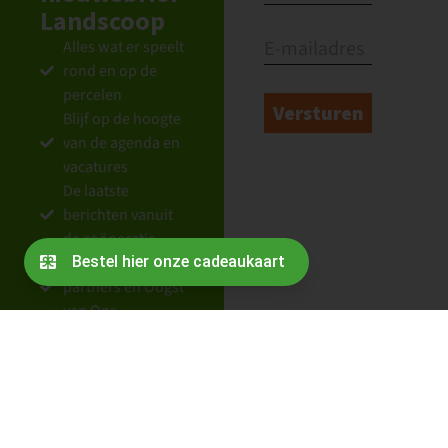
Landscoop
Alles wat er speelt
rond en op de
percelen
Blijf op de hoogte
van de agenda en
vacatures
De laatste
berichten vanuit
de coöperatie
Nieuws over
partners en Oogst
van Ons