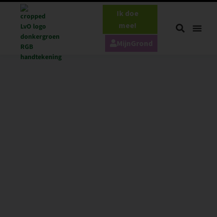
Ik doe
mee!
MijnGrond