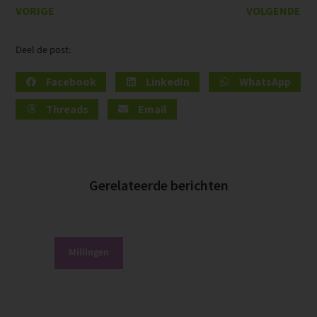
VORIGE
VOLGENDE
Deel de post:
Facebook
LinkedIn
WhatsApp
Threads
Email
Gerelateerde berichten
Millingen
P