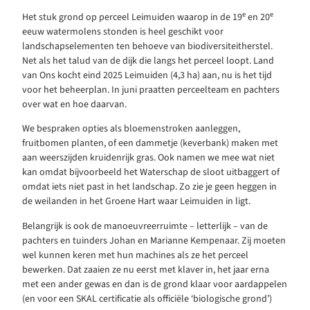
e
e
Het stuk grond op perceel Leimuiden waarop in de 19
en 20
eeuw watermolens stonden is heel geschikt voor
landschapselementen ten behoeve van biodiversiteitherstel.
Net als het talud van de dijk die langs het perceel loopt. Land
van Ons kocht eind 2025 Leimuiden (4,3 ha) aan, nu is het tijd
voor het beheerplan. In juni praatten perceelteam en pachters
over wat en hoe daarvan.
We bespraken opties als bloemenstroken aanleggen,
fruitbomen planten, of een dammetje (keverbank) maken met
aan weerszijden kruidenrijk gras. Ook namen we mee wat niet
kan omdat bijvoorbeeld het Waterschap de sloot uitbaggert of
omdat iets niet past in het landschap. Zo zie je geen heggen in
de weilanden in het Groene Hart waar Leimuiden in ligt.
Belangrijk is ook de manoeuvreerruimte – letterlijk – van de
pachters en tuinders Johan en Marianne Kempenaar. Zij moeten
wel kunnen keren met hun machines als ze het perceel
bewerken. Dat zaaien ze nu eerst met klaver in, het jaar erna
met een ander gewas en dan is de grond klaar voor aardappelen
(en voor een SKAL certificatie als officiële ‘biologische grond’)