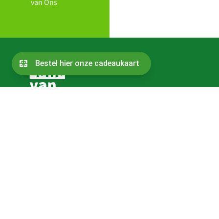
van Ons
Contact
Bestuur
Over de oprichters
Sitemap
Jaarverslag
Daarom nemen wij deel