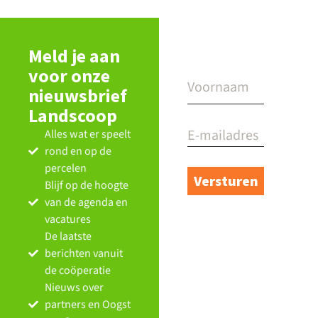
Meld je aan
voor onze
nieuwsbrief
Landscoop
Alles wat er speelt
rond en op de
percelen
Blijf op de hoogte
van de agenda en
vacatures
De laatste
berichten vanuit
de coöperatie
Nieuws over
partners en Oogst