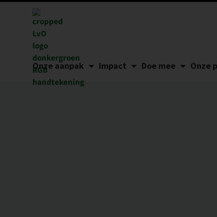
Onze aanpak
Impact
Doe mee
Onze p