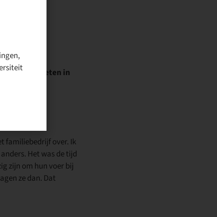
ingen,
rsiteit
ssend snel voeten in
 familiebedrijf over. Ik
anders. Het was de tijd
g zijn om hun voer bij
ragen ze dan. Dat