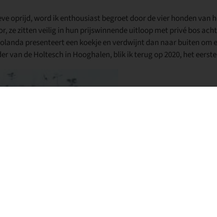
ve oprijd, word ik enthousiast begroet door de vier honden van h
ze zitten veilig in hun prijswinnende uitloop met privé bos acht
Jolanda presenteert een koekje en verdwijnt dan naar buiten om e
r van de Holtesch in Hooghalen, blik ik terug op 2020, het eerst