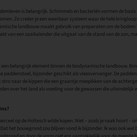
odemleven is belangrijk. Schimmels en bacteriën vormen de basis
komen. Zo creëer je een weerbaar systeem waar de hele kringloop 
ynamische landbouw maakt gebruik van preparaten om de bodem 
t van een zaaikalender die uitgaat van de stand van de zon, ma
ook een belangrijk element binnen de biodynamische landbouw. Bi
ke paddenstoel, bijzonder geschikt als vleesvervanger. De paddens
et stro naar de kippen die een graantje meepikken van de achter
den over het land als voeding voor de gewassen die uiteindelijk 
Ons?
perceel op de Holtesch wilde kopen. Niet – zoals je vaak hoort – 
Dat het bouwgrond zou blijven vond ik bijzonder. Ik was ook wel
andgrond en door de vorm niet erg aantrekkelijk voor de meeste 