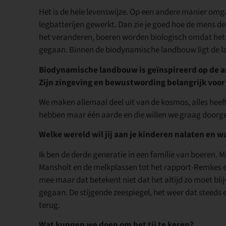
Het is de hele levenswijze. Op een andere manier omga
legbatterijen gewerkt. Dan zie je goed hoe de mens de 
het veranderen, boeren worden biologisch omdat het 
gegaan. Binnen de biodynamische landbouw ligt de la
Biodynamische landbouw is geïnspireerd op de antr
Zijn zingeving en bewustwording belangrijk voor
We maken allemaal deel uit van de kosmos, alles heef
hebben maar één aarde en die willen we graag doorg
Welke wereld wil jij aan je kinderen nalaten en 
Ik ben de derde generatie in een familie van boeren. M
Mansholt en de melkplassen tot het rapport-Remkes en
mee maar dat betekent niet dat het altijd zo moet blijv
gegaan. De stijgende zeespiegel, het weer dat steed
terug.
Wat kunnen we doen om het tij te keren?