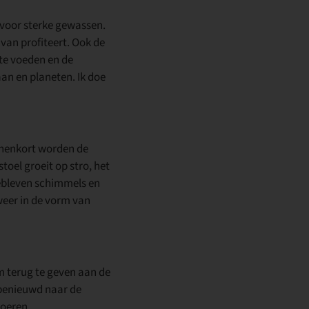
 voor sterke gewassen.
van profiteert. Ook de
te voeden en de
an en planeten. Ik doe
nnenkort worden de
toel groeit op stro, het
gebleven schimmels en
weer in de vorm van
om terug te geven aan de
 benieuwd naar de
boeren.