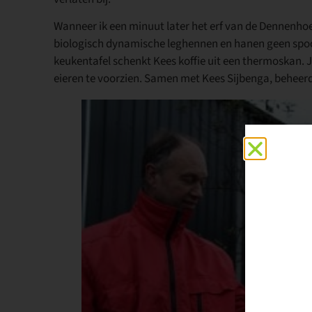
Wanneer ik een minuut later het erf van de Dennenhoe
biologisch dynamische leghennen en hanen geen spoor, 
keukentafel schenkt Kees koffie uit een thermoskan. 
eieren te voorzien. Samen met Kees Sijbenga, beheerde