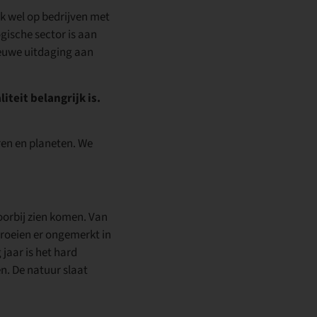
ok wel op bedrijven met
ogische sector is aan
ieuwe uitdaging aan
teit belangrijk is.
ren en planeten. We
voorbij zien komen. Van
groeien er ongemerkt in
 jaar is het hard
n. De natuur slaat