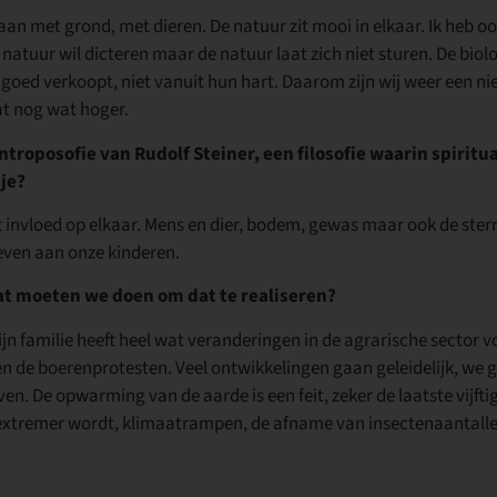
an met grond, met dieren. De natuur zit mooi in elkaar. Ik heb o
natuur wil dicteren maar de natuur laat zich niet sturen. De biol
goed verkoopt, niet vanuit hun hart. Daarom zijn wij weer een n
t nog wat hoger.
oposofie van Rudolf Steiner, een filosofie waarin spirituali
 je?
t invloed op elkaar. Mens en dier, bodem, gewas maar ook de ster
even aan onze kinderen.
wat moeten we doen om dat te realiseren?
ijn familie heeft heel wat veranderingen in de agrarische sector 
 de boerenprotesten. Veel ontwikkelingen gaan geleidelijk, we 
en. De opwarming van de aarde is een feit, zeker de laatste vijftig
s extremer wordt, klimaatrampen, de afname van insectenaantalle