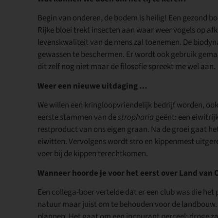
Begin van onderen, de bodem is heilig! Een gezond b
Rijke bloei trekt insecten aan waar weer vogels op af
levenskwaliteit van de mens zal toenemen. De biod
gewassen te beschermen. Er wordt ook gebruik gemaak
dit zelf nog niet maar de filosofie spreekt me wel aan.
Weer een nieuwe uitdaging …
We willen een kringloopvriendelijk bedrijf worden, 
eerste stammen van de
stropharia
geënt: een eiwitrij
restproduct van ons eigen graan. Na de groei gaat h
eiwitten. Vervolgens wordt stro en kippenmest uitgere
voer bij de kippen terechtkomen.
Wanneer hoorde je voor het eerst over Land van 
Een collega-boer vertelde dat er een club was die het 
natuur maar juist om te behouden voor de landbouw. 
plannen. Het gaat om een incourant perceel: droge z