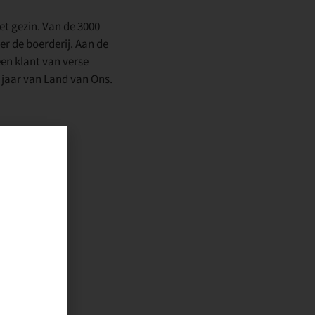
et gezin. Van de 3000
er de boerderij. Aan de
en klant van verse
e jaar van Land van Ons.