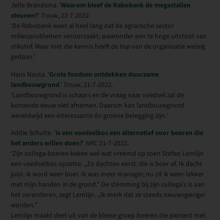
Jelle Brandsma. ‘
Waarom bleef de Rabobank de megastallen
steunen?
‘
Trouw
, 22-7-2022.
‘De Rabobank weet al heel lang dat de agrarische sector
milieuproblemen veroorzaakt, waaronder een te hoge uitstoot van
stikstof. Maar met die kennis heeft de top van de organisatie weinig
gedaan.’
Hans Nauta. ‘
Grote fondsen ontdekken duurzame
landbouwgrond
.’
Trouw
, 21-7-2022.
‘Landbouwgrond is schaars en de vraag naar voedsel zal de
komende eeuw niet afnemen. Daarom kan landbouwgrond
wereldwijd een interessante én groene belegging zijn.’
Addie Schulte. ‘
Is een voedselbos een alternatief voor boeren die
het anders willen doen?
‘
NRC
21-7-2022.
‘Zijn collega-boeren keken wel wat vreemd op toen Stefan Lemlijn
een voedselbos opzette. „Ze dachten eerst: die is boer-af. Ik dacht
juist: ik word weer boer. Ik was meer manager, nu zit ik weer lekker
met mijn handen in de grond.” De stemming bij zijn collega’s is aan
het veranderen, zegt Lemlijn. „Ik merk dat ze steeds nieuwsgieriger
worden.”
Lemlijn maakt deel uit van de kleine groep boeren die pioniert met