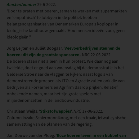
Amsterdammer
29-6-2022.
‘Door te praten met boeren, samen te werken met supermarkten
en ‘empathisch’ te lobbyen in de politiek hebben
belangenorganisaties van Denemarken Europa’s koploper in
biologische landbouw gemaakt. ‘Hou mensen ideeën voor, geen
ideologieën.’’
Jorg Leijten en Juliët Boogaar. ‘
Veevoerbedrijven steunen de
boeren: dit zijn de grootste sponsoren
‘. NRC 22-06-2022.
De boeren staan niet alleen in hun protest. Wie daar nog aan
twijfelde, doet er goed aan woensdag bij de demonstratie in het
Gelderse Stroe naar de vlaggen te kijken: naast logo’s van
demonstrerende groepen als LTO en Agractie zullen ook die van
bedrijven als ForFarmers en Agrifirm daarop prijken. Relatief
onbekende namen, maar het zijn grote spelers met
miljardenomzetten in de landbouwindustrie.
Christiaan Weijts. ‘
Stikstofwappies
‘.
NRC
17-06-2022.
Column inzake Schiermonnikoog, met een fraaie, ietwat cynische
samenvatting van de plannen van de regering.
Jan Douwe van der Ploeg. ‘
Boze boeren leven in een bubbel van