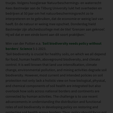
trucjes. Volgens hoogleraar Natuurbeschermings- en waterrecht
Kees Bastmeijer aan de Tilburg University lukt het overheden en
bedrijven al 50 jaar om het natuurbeschermingsrecht zo te
interpreteren en te gebruiken, dat de economie er weinig last van
heeft. En de natuur er weinig mee opschiet. Donderdag hield
Bastmeijer zijn afscheidscollege met de titel ‘Grenzen aan geknoei’.
Hij wil dat er een einde komt aan dit soort praktijken.’
Wim van der Putten e.a. ‘
Soil biodiversity needs policy without
borders
‘.
Science
5-1-2023.
‘Soil biodiversity is crucial for healthy soils, on which we all depend
for food, human health, aboveground biodiversity, and climate
control. It is well known that land use intensification, climate
change, environmental pollution, and mining activities degrade soil
biodiversity. However, most current and intended policies on soil
protection not only lack a holistic view on how biological, physical,
and chemical components of soil health are integrated but also
overlook how soils across national borders and continents are
connected by human activities. The challenge is to use recent
advancements in understanding the distribution and functional
roles of soil biodiversity in developing policy on restoring and
protecting soil health across borders. Thus, policy should focus not