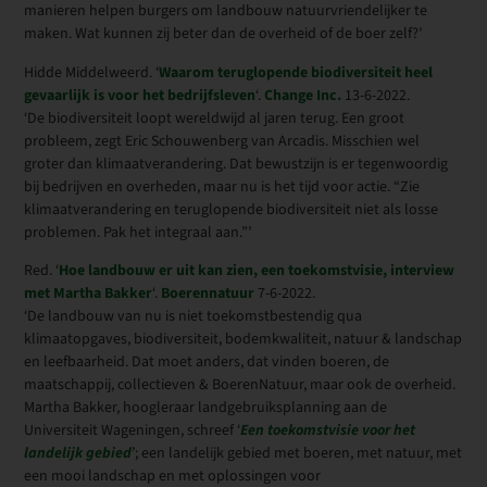
manieren helpen burgers om landbouw natuurvriendelijker te
maken. Wat kunnen zij beter dan de overheid of de boer zelf?’
Hidde Middelweerd. ‘
Waarom teruglopende biodiversiteit heel
gevaarlijk is voor het bedrijfsleven
‘.
Change Inc.
13-6-2022.
‘De biodiversiteit loopt wereldwijd al jaren terug. Een groot
probleem, zegt Eric Schouwenberg van Arcadis. Misschien wel
groter dan klimaatverandering. Dat bewustzijn is er tegenwoordig
bij bedrijven en overheden, maar nu is het tijd voor actie. “Zie
klimaatverandering en teruglopende biodiversiteit niet als losse
problemen. Pak het integraal aan.”’
Red. ‘
Hoe landbouw er uit kan zien, een toekomstvisie, interview
met Martha Bakker
‘.
Boerennatuur
7-6-2022.
‘De landbouw van nu is niet toekomstbestendig qua
klimaatopgaves, biodiversiteit, bodemkwaliteit, natuur & landschap
en leefbaarheid. Dat moet anders, dat vinden boeren, de
maatschappij, collectieven & BoerenNatuur, maar ook de overheid.
Martha Bakker, hoogleraar landgebruiksplanning aan de
Universiteit Wageningen, schreef ‘
Een toekomstvisie voor het
landelijk gebied
’; een landelijk gebied met boeren, met natuur, met
een mooi landschap en met oplossingen voor