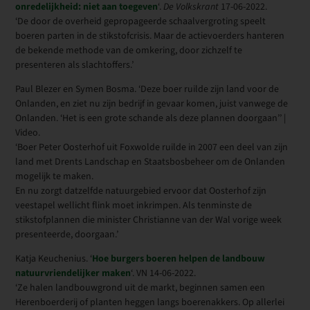
onredelijkheid: niet aan toegeven
‘.
De Volkskrant
17-06-2022.
‘De door de overheid gepropageerde schaalvergroting speelt
boeren parten in de stikstofcrisis. Maar de actievoerders hanteren
de bekende methode van de omkering, door zichzelf te
presenteren als slachtoffers.’
Paul Blezer en Symen Bosma. ‘Deze boer ruilde zijn land voor de
Onlanden, en ziet nu zijn bedrijf in gevaar komen, juist vanwege de
Onlanden. ‘Het is een grote schande als deze plannen doorgaan’’ |
Video.
‘Boer Peter Oosterhof uit Foxwolde ruilde in 2007 een deel van zijn
land met Drents Landschap en Staatsbosbeheer om de Onlanden
mogelijk te maken.
En nu zorgt datzelfde natuurgebied ervoor dat Oosterhof zijn
veestapel wellicht flink moet inkrimpen. Als tenminste de
stikstofplannen die minister Christianne van der Wal vorige week
presenteerde, doorgaan.’
Katja Keuchenius. ‘
Hoe burgers boeren helpen de landbouw
natuurvriendelijker maken
‘. VN 14-06-2022.
‘Ze halen landbouwgrond uit de markt, beginnen samen een
Herenboerderij of planten heggen langs boerenakkers. Op allerlei