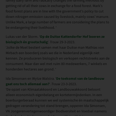
family dairy farm and radically changes the farming methods by
getting rid of all their cows in exchange for a food forest. Mark’s
food forest plans are in line with the government’s policy to cut
down nitrogen emission caused by livestock, mainly cows’ manure.
Unlike Mark, a large number of farmers are considering the plans to
be endangering their livelihood. ‘
Lukas van der Storm
. ‘
Op de Duitse Kattendorfer Hof boeren ze
biologisch én grootschalig
‘.
Trouw
29-3-2023.
‘Jolke de Moel bestiert samen met haar Duitse man Mathias von
Mirbach een boerderij zoals we die in Nederland eigenlijk niet
kennen. Ze produceren biologisch en verkopen rechtstreeks aan de
consument. Maar dan wel met ruim 80 medewerkers, 7 winkels en
honderden hectares aan grond. ‘
Ida Simonsen en Wytze Walstra. ‘
De toekomst van de landbouw
gaat ons toch allemaal aan?
‘.
Trouw
23-3-2023.
‘De opzet van Klimaatakkoord en Landbouwakkoord beloont
alleen economisch eigenbelang en kortetermijndenken. In een
boerburgerberaad kunnen we wel systemische én maatschappelijk
gedragen verandering tot stand brengen, opperen Ida Simonsen,
VN Jongerenvertegenwoordiger Biodiversiteit en Voedsel namens