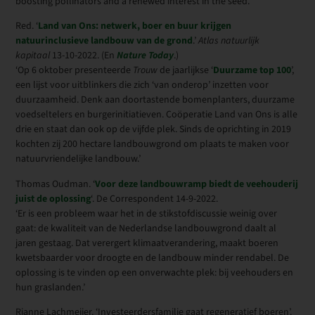
boosting pollinators and a renewed interest in the seed.’
Red. ‘
Land van Ons: netwerk, boer en buur krijgen
natuurinclusieve landbouw van de grond
.’
Atlas natuurlijk
kapitaal
13-10-2022. (En
Nature Today
.)
‘Op 6 oktober presenteerde
Trouw
de jaarlijkse ‘
Duurzame top 100
’,
een lijst voor uitblinkers die zich ‘van onderop’ inzetten voor
duurzaamheid. Denk aan doortastende bomenplanters, duurzame
voedseltelers en burgerinitiatieven. Coöperatie Land van Ons is alle
drie en staat dan ook op de vijfde plek. Sinds de oprichting in 2019
kochten zij 200 hectare landbouwgrond om plaats te maken voor
natuurvriendelijke landbouw.’
Thomas Oudman. ‘
Voor deze landbouwramp biedt de veehouderij
juist de oplossing
‘. De Correspondent 14-9-2022.
‘Er is een probleem waar het in de stikstofdiscussie weinig over
gaat: de kwaliteit van de Nederlandse landbouwgrond daalt al
jaren gestaag. Dat verergert klimaatverandering, maakt boeren
kwetsbaarder voor droogte en de landbouw minder rendabel. De
oplossing is te vinden op een onverwachte plek: bij veehouders en
hun graslanden.’
Rianne Lachmeijer. ‘Investeerdersfamilie gaat regeneratief boeren’.