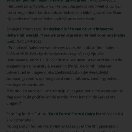
selectief pleidooi tegen vitale snippers groen
‘. NRC 19-4-2023.
‘Het boek
De stikstoffuik
van Arnout Jaspers is voor veel critici van
het strenge Nederlandse stikstofbeleid een bijbel geworden. Maar
hij is selectief met de feiten, schrijft onze recensent.’
Sjoukje Heimovaara. ‘
Nederland is één van de vruchtbaarste
delta’s ter wereld. Maar we produceren nu te veel voor ons kleine
land
’.
NRC
14-4-2023.
‘”Wel of niet halveren van de veestapel. Het stikstofdoel halen in
2030 of 2035. Het zijn de verkeerde vragen”, zegt Sjoukje
Heimovaara, sinds 1 juli 2022 de nieuwe bestuursvoorzitter van de
Wageningen University & Research (WUR), de combinatie van
universiteit en negen onderzoeksinstituten die wereldwijd
toonaangevend is op het gebied van landbouw, voeding, milieu,
ecologie en bosbouw.
“Die doelen voor de korte termijn, daar gaat het in de waan van de
dag over in de politiek en de media. Maar het zijn de verkeerde
vragen.”‘
Farming for the Future. ‘
Food Forest From A Dairy Farm
‘. Video 6-4-
2023 (Youtube).
‘Young Dutch farmer Mark Venner takes over the 8th generation