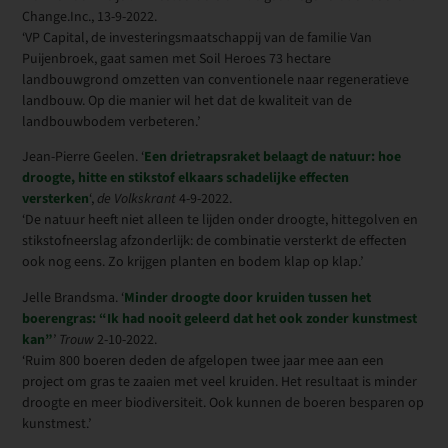
Change.Inc., 13-9-2022.
‘VP Capital, de investeringsmaatschappij van de familie Van
Puijenbroek, gaat samen met Soil Heroes 73 hectare
landbouwgrond omzetten van conventionele naar regeneratieve
landbouw. Op die manier wil het dat de kwaliteit van de
landbouwbodem verbeteren.’
Jean-Pierre Geelen. ‘
Een drietrapsraket belaagt de natuur: hoe
droogte, hitte en stikstof elkaars schadelijke effecten
versterken
‘,
de Volkskrant
4-9-2022.
‘De natuur heeft niet alleen te lijden onder droogte, hittegolven en
stikstofneerslag afzonderlijk: de combinatie versterkt de effecten
ook nog eens. Zo krijgen planten en bodem klap op klap.’
Jelle Brandsma. ‘
Minder droogte door kruiden tussen het
boerengras: “Ik had nooit geleerd dat het ook zonder kunstmest
kan”
’
Trouw
2-10-2022.
‘Ruim 800 boeren deden de afgelopen twee jaar mee aan een
project om gras te zaaien met veel kruiden. Het resultaat is minder
droogte en meer biodiversiteit. Ook kunnen de boeren besparen op
kunstmest.’