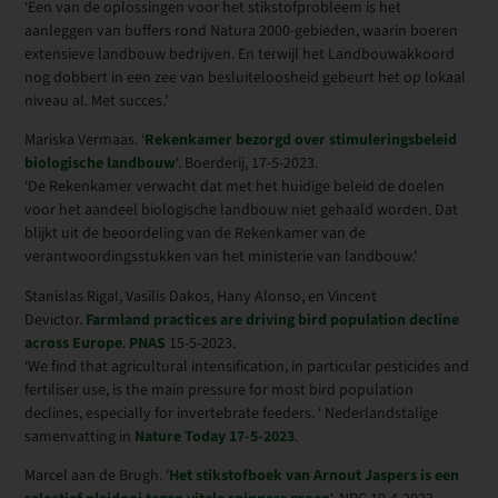
‘Een van de oplossingen voor het stikstofprobleem is het
aanleggen van buffers rond Natura 2000-gebieden, waarin boeren
extensieve landbouw bedrijven. En terwijl het Landbouwakkoord
nog dobbert in een zee van besluiteloosheid gebeurt het op lokaal
niveau al. Met succes.’
Mariska Vermaas. ‘
Rekenkamer bezorgd over stimuleringsbeleid
biologische landbouw
‘. Boerderij, 17-5-2023.
‘De Rekenkamer verwacht dat met het huidige beleid de doelen
voor het aandeel biologische landbouw niet gehaald worden. Dat
blijkt uit de beoordeling van de Rekenkamer van de
verantwoordingsstukken van het ministerie van landbouw.’
Stanislas Rigal, Vasilis Dakos, Hany Alonso, en Vincent
Devictor.
Farmland practices are driving bird population decline
across Europe
.
PNAS
15-5-2023.
‘We find that agricultural intensification, in particular pesticides and
fertiliser use, is the main pressure for most bird population
declines, especially for invertebrate feeders. ‘ Nederlandstalige
samenvatting in
Nature Today 17-5-2023
.
Marcel aan de Brugh. ‘
Het stikstofboek van Arnout Jaspers is een