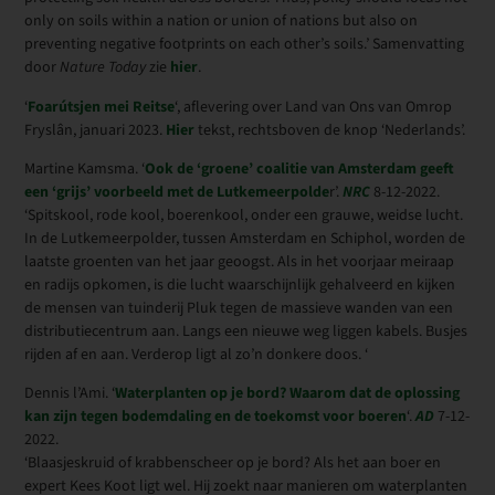
only on soils within a nation or union of nations but also on
preventing negative footprints on each other’s soils.’ Samenvatting
door
Nature Today
zie
hier
.
‘
Foarútsjen mei Reitse
‘, aflevering over Land van Ons van Omrop
Fryslân, januari 2023.
Hier
tekst, rechtsboven de knop ‘Nederlands’.
Martine Kamsma. ‘
Ook de ‘groene’ coalitie van Amsterdam geeft
een ‘grijs’ voorbeeld met de Lutkemeerpolde
r’.
NRC
8-12-2022.
‘Spitskool, rode kool, boerenkool, onder een grauwe, weidse lucht.
In de Lutkemeerpolder, tussen Amsterdam en Schiphol, worden de
laatste groenten van het jaar geoogst. Als in het voorjaar meiraap
en radijs opkomen, is die lucht waarschijnlijk gehalveerd en kijken
de mensen van tuinderij Pluk tegen de massieve wanden van een
distributiecentrum aan. Langs een nieuwe weg liggen kabels. Busjes
rijden af en aan. Verderop ligt al zo’n donkere doos. ‘
Dennis l’Ami. ‘
Waterplanten op je bord? Waarom dat de oplossing
kan zijn tegen bodemdaling en de toekomst voor boeren
‘.
AD
7-12-
2022.
‘Blaasjeskruid of krabbenscheer op je bord? Als het aan boer en
expert Kees Koot ligt wel. Hij zoekt naar manieren om waterplanten