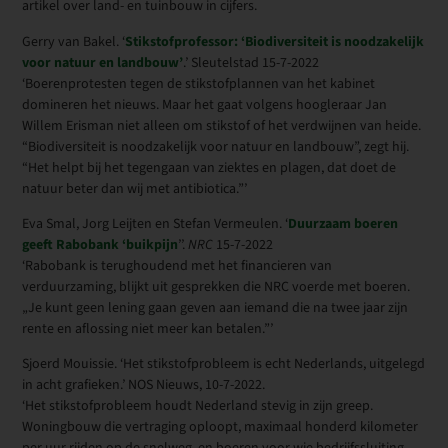
artikel over land- en tuinbouw in cijfers.
Gerry van Bakel. ‘
Stikstofprofessor: ‘Biodiversiteit is noodzakelijk
voor natuur en landbouw’
.’ Sleutelstad 15-7-2022
‘Boerenprotesten tegen de stikstofplannen van het kabinet
domineren het nieuws. Maar het gaat volgens hoogleraar Jan
Willem Erisman niet alleen om stikstof of het verdwijnen van heide.
“Biodiversiteit is noodzakelijk voor natuur en landbouw”, zegt hij.
“Het helpt bij het tegengaan van ziektes en plagen, dat doet de
natuur beter dan wij met antibiotica.”’
Eva Smal, Jorg Leijten en Stefan Vermeulen. ‘
Duurzaam boeren
geeft Rabobank ‘buikpijn
’’.
NRC
15-7-2022
‘Rabobank is terughoudend met het financieren van
verduurzaming, blijkt uit gesprekken die NRC voerde met boeren.
„Je kunt geen lening gaan geven aan iemand die na twee jaar zijn
rente en aflossing niet meer kan betalen.”’
Sjoerd Mouissie. ‘Het stikstofprobleem is echt Nederlands, uitgelegd
in acht grafieken.’ NOS Nieuws, 10-7-2022.
‘Het stikstofprobleem houdt Nederland stevig in zijn greep.
Woningbouw die vertraging oploopt, maximaal honderd kilometer