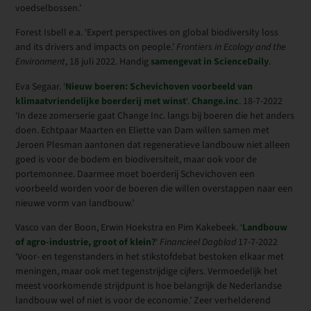
voedselbossen.’
Forest Isbell e.a. ‘Expert perspectives on global biodiversity loss
and its drivers and impacts on people.’
Frontiers in Ecology and the
Environment
, 18 juli 2022. Handig
samengevat in ScienceDaily
.
Eva Segaar. ‘
Nieuw boeren: Schevichoven voorbeeld van
klimaatvriendelijke boerderij met winst
‘.
Change.inc
. 18-7-2022
‘In deze zomerserie gaat Change Inc. langs bij boeren die het anders
doen. Echtpaar Maarten en Eliette van Dam willen samen met
Jeroen Plesman aantonen dat regeneratieve landbouw niet alleen
goed is voor de bodem en biodiversiteit, maar ook voor de
portemonnee. Daarmee moet boerderij Schevichoven een
voorbeeld worden voor de boeren die willen overstappen naar een
nieuwe vorm van landbouw.’
Vasco van der Boon, Erwin Hoekstra en Pim Kakebeek. ‘
Landbouw
of agro-industrie, groot of klein?
‘
Financieel Dagblad
17-7-2022
‘Voor- en tegenstanders in het stikstofdebat bestoken elkaar met
meningen, maar ook met tegenstrijdige cijfers. Vermoedelijk het
meest voorkomende strijdpunt is hoe belangrijk de Nederlandse
landbouw wel of niet is voor de economie.’ Zeer verhelderend