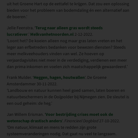
uit het Groene Hart op de eettafel te krijgen. Dat zou een oplossing
bieden voor het probleem van bodemdaling én een alternatief aan
de boeren.’
Jelle Feenstra. ‘
Terug naar alleen gras wordt steeds
lucratiever
.’
Melkvanhetnoorden.nl
2-12-2022.
‘Loont het? De koeien alleen nog maar gras laten vreten en het
leger aan erfbetreders bedanken voor bewezen diensten? Steeds
meer melkveehouders vinden van wel. Ze hoeven op
verjaardagvisites niet meer in de verdediging, verdienen een meer
dan prima inkomen en voelen zich maatschappelijk gewaardeerd.’
Frank Mulder. ‘
Heggen, hagen, houtwallen
‘. De Groene
Amsterdammer 30-11-2022.
‘Landbouw en natuur kunnen heel goed samen, laten boeren en
natuurbeschermers in de Ooijpolder bij Nijmegen zien. De sleutel is
een oud geheim: de heg.’
Jan Willem Erisman. ‘
Voor bestrijding crises moet ook de
wetenschap drastisch anders
‘.
Financieel Dagblad
27-10-2022.
‘Om natuur, klimaat en mens te redden zijn grote
systeemveranderingen nodig. Dat gaat nu veel te langzaam.