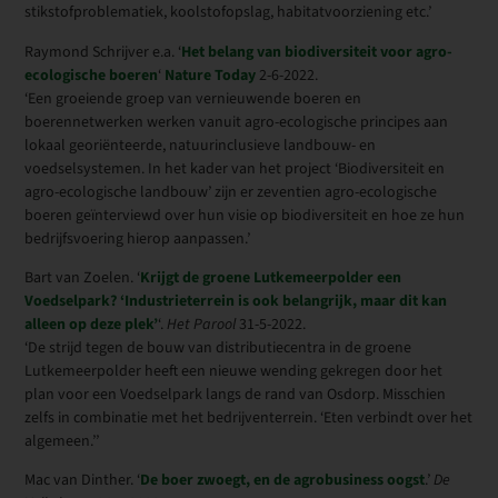
stikstofproblematiek, koolstofopslag, habitatvoorziening etc.’
Raymond Schrijver e.a. ‘
Het belang van biodiversiteit voor agro-
ecologische boeren
‘
Nature Today
2-6-2022.
‘Een groeiende groep van vernieuwende boeren en
boerennetwerken werken vanuit agro-ecologische principes aan
lokaal georiënteerde, natuurinclusieve landbouw- en
voedselsystemen. In het kader van het project ‘Biodiversiteit en
agro-ecologische landbouw’ zijn er zeventien agro-ecologische
boeren geïnterviewd over hun visie op biodiversiteit en hoe ze hun
bedrijfsvoering hierop aanpassen.’
Bart van Zoelen. ‘
Krijgt de groene Lutkemeerpolder een
Voedselpark? ‘Industrieterrein is ook belangrijk, maar dit kan
alleen op deze plek’
‘.
Het Parool
31-5-2022.
‘De strijd tegen de bouw van distributiecentra in de groene
Lutkemeerpolder heeft een nieuwe wending gekregen door het
plan voor een Voedselpark langs de rand van Osdorp. Misschien
zelfs in combinatie met het bedrijventerrein. ‘Eten verbindt over het
algemeen.’’
Mac van Dinther. ‘
De boer zwoegt, en de agrobusiness oogst
.’
De