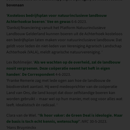
bovenaan
‘
Kosteloos bedrijfsplan voor natuurinclusieve landbouw
Achterhoekse boeren
.’
Vee en gewas
6-6-2023.
‘Dankzij financiering vanuit het Platform Natuurinclusieve
Landbouw Gelderland kunnen boeren uit de Achterhoek kosteloos
een bedrijfsplan laten maken voor natuurinclusieve landbouw. Dat
geldt voor leden én niet-leden van Vereniging Agrarisch Landschap
Achterhoek (VALA), meldt agrarische natuurvereniging. ‘
Lex Bohlmeijer. ‘
Als we wachten op de overheid, zal de landbouw
nooit vergroenen. Deze coöperatie neemt het heft in eigen
handen
‘.
De Correspondent
4-6-2023.
‘Franke Remerie zag met lede ogen aan hoe de landbouw de
biodiversiteit aantast. Hij werd medeoprichter van de coöperatie
Land van Ons, die land koopt dat door zelfstandige boeren kan
worden gebruikt – maar wel op hun manier, met oog voor alles wat
leeft. Idealistisch én radicaal. ‘
Clara van de Wiel. ‘
‘Ik hoor vaker: de Green Deal is ideologie. Maar
de basis is toch echt kennis, wetenschap’
‘.
NRC
30-5-2023.
‘Hans Bruyninckx