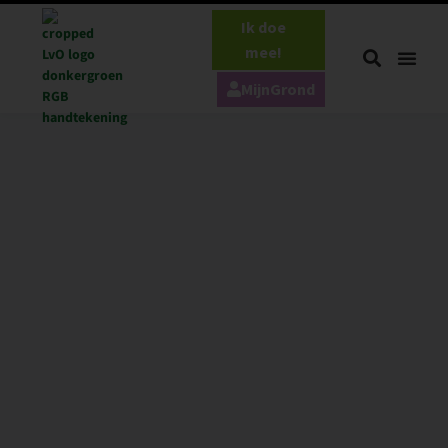
Ik doe
mee!
MijnGrond