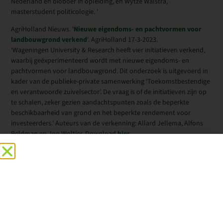
Nederland en bioboer in opleiding, en Wytze Walstra,
masterstudent politicologie. ‘
AgriHolland Nieuws. ‘
Nieuwe eigendoms- en pachtvormen voor
landbouwgrond verkend
‘. AgriHolland 17-3-2023.
‘Wageningen University & Research heeft vier initiatieven verkend,
waarbij geëxperimenteerd wordt met nieuwe eigendoms- en
pachtvormen voor landbouwgrond. Dit onderzoek is uitgevoerd in
kader van de publieke-private samenwerking ‘Toekomstbestendige
en verantwoorde zuivelsector’. De vraag is of de initiatieven zijn op
te schalen, zeker gezien aandachtspunten zoals de beperkte
beschikbaarheid van grond en het beperkte rendement voor
investeerders.’ Auteurs van de verkenning: Allard Jellema, Alfons
Beldman en Jop Woltjer. Download
hier
.
Emile Smits en Evert de Vos. ‘
De worm moet terug
.’ De Groene
Amsterdammer 15-3-2023.
‘Net als bij veeboeren hangt ook op het erf van veel akkerbouwers
de Nederlandse vlag verkeerd om. Toch geldt ook voor hen dat het
anders moet. De grond is morsdood. Biologische boeren en
wetenschappers proberen het tij te keren.’
Truijens, D. Klösters, M. Hanegraaff, M. Tilburg, X. van (TNO). ‘
Wie