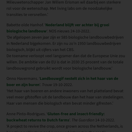
Milieuwetenschapper Jan Willem Erisman wil daarbij een sterkere
rol voor de wetenschap. Met living labs om de noodzakelijke
transities te versnellen.’
Babette olde Hanhof. ‘
Nederland blijft ver achter bij groei
biologische landbouw
‘. NOS nieuws 24-10-2022.
‘De afgelopen zeven jaar zijn er 585 biologische landbouwbedrijven
in Nederland bijgekomen. Er zijn nu zo’n 1950 landbouwbedrijven
biologisch, blijkt uit cijfers van het CBS.
De toename verloopt veel langzamer dan dat de Europese Unie zou
willen. De ambitie van de EU is dat in 2030 25 procent van de totale
landbouwgrond gebruikt wordt voor biologische landbouw.’
Onno Havermans. ‘
Landbouwgif nestelt zich in het haar van de
boer en zijn buren
‘.
Trouw
19-10-2022.
‘Het haar van boeren en andere inwoners van het platteland bevat
veel meer gifstoffen uit de landbouw dan het haar van stedelingen.
Haar van mensen die biologisch eten bevat minder gifresten.’
Anne Pinto-Rodrigues. ‘
Gluten-free and insect-friendly:
buckwheat returns to Dutch farms
‘.
The Guardian
14-10-2022.
‘A project to revive the crop, once grown across the Netherlands, is