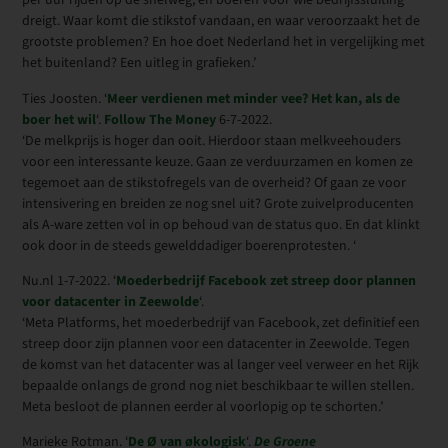
per uur rijden op de snelweg, en boeren voor wie bedrijfssluiting
dreigt. Waar komt die stikstof vandaan, en waar veroorzaakt het de
grootste problemen? En hoe doet Nederland het in vergelijking met
het buitenland? Een uitleg in grafieken.’
Ties Joosten. ‘
Meer verdienen met minder vee? Het kan, als de
boer het wil
‘.
Follow The Money
6-7-2022.
‘De melkprijs is hoger dan ooit. Hierdoor staan melkveehouders
voor een interessante keuze. Gaan ze verduurzamen en komen ze
tegemoet aan de stikstofregels van de overheid? Of gaan ze voor
intensivering en breiden ze nog snel uit? Grote zuivelproducenten
als A-ware zetten vol in op behoud van de status quo. En dat klinkt
ook door in de steeds gewelddadiger boerenprotesten. ‘
Nu.nl 1-7-2022. ‘
Moederbedrijf Facebook zet streep door plannen
voor datacenter in Zeewolde
‘.
‘Meta Platforms, het moederbedrijf van Facebook, zet definitief een
streep door zijn plannen voor een datacenter in Zeewolde. Tegen
de komst van het datacenter was al langer veel verweer en het Rijk
bepaalde onlangs de grond nog niet beschikbaar te willen stellen.
Meta besloot de plannen eerder al voorlopig op te schorten.’
Marieke Rotman. ‘
De Ø van økologisk
‘.
De Groene