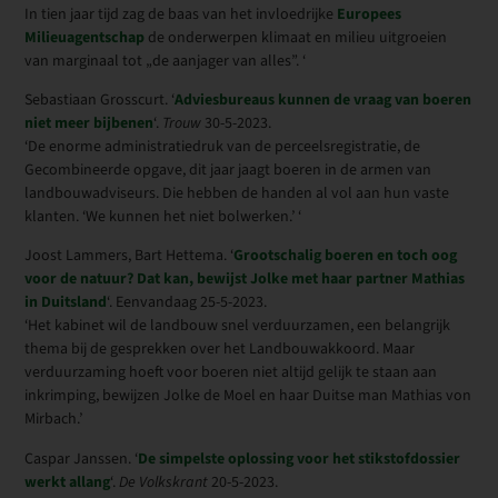
In tien jaar tijd zag de baas van het invloedrijke
Europees
Milieuagentschap
de onderwerpen klimaat en milieu uitgroeien
van marginaal tot „de aanjager van alles”. ‘
Sebastiaan Grosscurt. ‘
Adviesbureaus kunnen de vraag van boeren
niet meer bijbenen
‘.
Trouw
30-5-2023.
‘De enorme administratiedruk van de perceelsregistratie, de
Gecombineerde opgave, dit jaar jaagt boeren in de armen van
landbouwadviseurs. Die hebben de handen al vol aan hun vaste
klanten. ‘We kunnen het niet bolwerken.’ ‘
Joost Lammers, Bart Hettema. ‘
Grootschalig boeren en toch oog
voor de natuur? Dat kan, bewijst Jolke met haar partner Mathias
in Duitsland
‘. Eenvandaag 25-5-2023.
‘Het kabinet wil de landbouw snel verduurzamen, een belangrijk
thema bij de gesprekken over het Landbouwakkoord. Maar
verduurzaming hoeft voor boeren niet altijd gelijk te staan aan
inkrimping, bewijzen Jolke de Moel en haar Duitse man Mathias von
Mirbach.’
Caspar Janssen. ‘
De simpelste oplossing voor het stikstofdossier
werkt allang
‘.
De Volkskrant
20-5-2023.