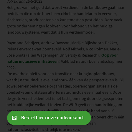
Volkskrant
26-5-2022.
Het gros van het geld dat wordt verdiend in de landbouw gaat naar
bedrijven die om de boer heen cirkelen: handelaren in veevoer,
slachterijen, producenten van kunstmest en pesticiden. Deze vaak
grote ondernemingen lobbyen voor behoud van het huidige
landbouwsysteem, want dat is hun verdienmodel.
Raymond Schrijver, Andrew Dawson, Marijke Dijkshoorn-Dekker,
Reina Ferwerda-van Zonneveld, Rolf Michels, Nico Polman, Marie-
José Smits (allen Wageningen University & Research). ‘
Oog voor
natuurinclusieve initiatieven
.’ Vakblad natuur bos landschap mei
2022.
‘De overheid pleit voor een transitie naar kringlooplandbouw,
waarbij natuurinclusieve landbouw één van de perspectieven is. Bij
zowel terreinbeherende organisaties, boerenorganisaties als de
voedselketen ontstaan allerlei natuurinclusieve initiatieven. Door
de grote verscheidenheid is het lastig om nog door de grassprieten
het kruidenrijke weiland te zien. De WUR geeft een handreiking om
het transitieproces inzichtelijk te maken. Aan de hand van vijf
natuurinclusieve initiatieven laat ze zien hoe in een overzicht in één
oogopslag de mate van opschaling en de mate van
natuurinclusiviteit inzichtelijk is te maken.’