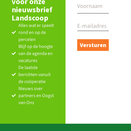
voor onze
nieuwsbrief
Landscoop
Alles wat er speelt
rond en op de
percelen
Blijf op de hoogte
van de agenda en
vacatures
De laatste
berichten vanuit
de coöperatie
Nieuws over
partners en Oogst
van Ons