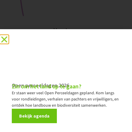
Vacatures
Vrijwilliger
Open perceeldagen 2026
Zin om het land op te gaan?
Er staan weer veel Open Perceeldagen gepland. Kom langs
voor rondleidingen, verhalen van pachters en vrijwilligers, en
ontdek hoe landbouw en biodiversiteit samenwerken.
Bekijk agenda
04/08/2026