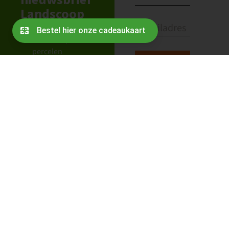
Landscoop
Alles wat er speelt
rond en op de
percelen
Blijf op de hoogte
van de agenda en
vacatures
De laatste
berichten vanuit
de coöperatie
Nieuws over
partners en Oogst
van Ons