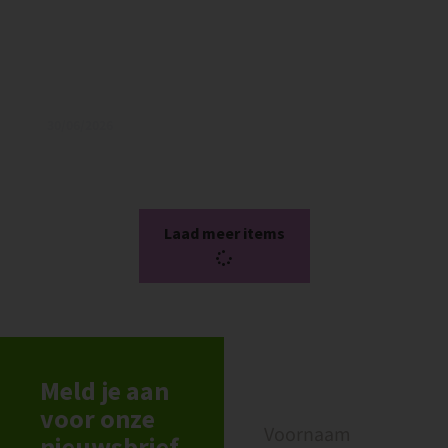
30/06/2026
Evenementcoördinator perceel Holtesch (2-
6 uur p/w)
Laad meer items
Meld je aan
voor onze
nieuwsbrief