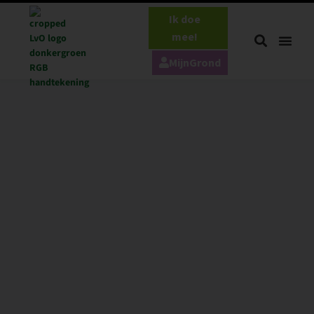
Ik doe
mee!
MijnGrond