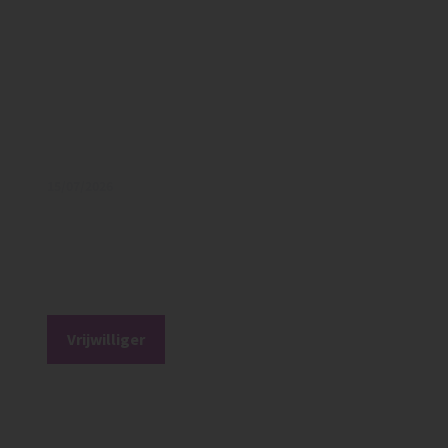
15/07/2026
Vrijwilliger Webcare & Social Media (ca. 2 uur
per week)
Vrijwilliger