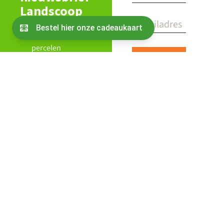
Landscoop
Alles wat er speelt
rond en op de
percelen
Blijf op de hoogte
van de agenda en
vacatures
De laatste
berichten vanuit
de coöperatie
Nieuws over
partners en Oogst
van Ons