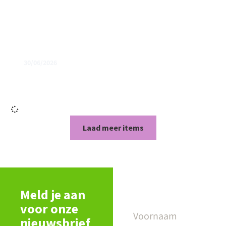
30/06/2026
Evenementcoördinator perceel Holtesch (2-
6 uur p/w)
Laad meer items
Meld je aan
voor onze
nieuwsbrief