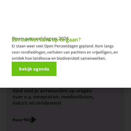
Webshop
Webshop met lekkernijen van
onze percelen: van
boekweitcrackers tot tagliatelle
Open perceeldagen 2026
Zin om het land op te gaan?
Naar de webshop
Er staan weer veel Open Perceeldagen gepland. Kom langs
voor rondleidingen, verhalen van pachters en vrijwilligers, en
ontdek hoe landbouw en biodiversiteit samenwerken.
Bekijk agenda
FAQ
Vind snel je antwoorden op vragen
over o.a. meepraten, meebeslissen,
risico’s en rendement
Naar FAQ