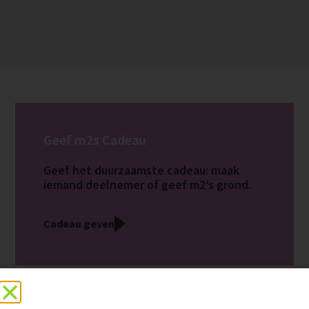
Geef m2s Cadeau
Geef het duurzaamste cadeau: maak
iemand deelnemer of geef m2’s grond.
Cadeau geven