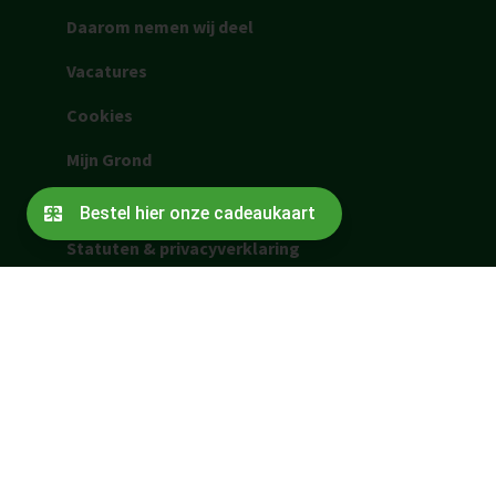
Daarom nemen wij deel
Vacatures
Cookies
Mijn Grond
Belang van biodiversiteit
Statuten & privacyverklaring
Volg jij ons al?
©2026 LandvanOns