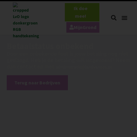
Ik doe
mee!
MijnGrond
Betaalstatus onbekend
Door een onbekende fout is jouw betaling nog niet
geslaagd. Heb je de betaling wél uitgevoerd? Neem
dan contact op met
.
administratie@landvanons.nl
Terug naar Bedrijven