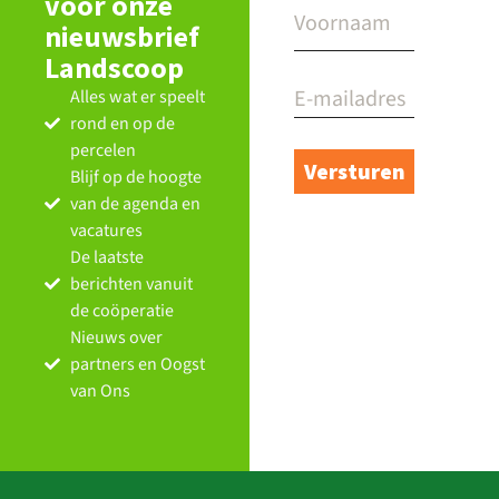
voor onze
nieuwsbrief
Landscoop
Alles wat er speelt
rond en op de
percelen
Blijf op de hoogte
van de agenda en
vacatures
De laatste
berichten vanuit
de coöperatie
Nieuws over
partners en Oogst
van Ons