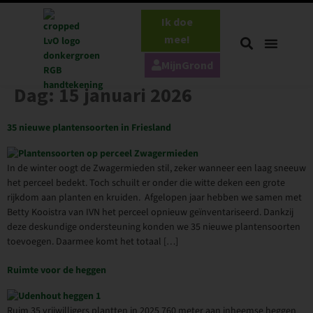
Ik doe
mee!
MijnGrond
Dag:
15 januari 2026
35 nieuwe plantensoorten in Friesland
In de winter oogt de Zwagermieden stil, zeker wanneer een laag sneeuw
het perceel bedekt. Toch schuilt er onder die witte deken een grote
rijkdom aan planten en kruiden. Afgelopen jaar hebben we samen met
Betty Kooistra van IVN het perceel opnieuw geïnventariseerd. Dankzij
deze deskundige ondersteuning konden we 35 nieuwe plantensoorten
toevoegen. Daarmee komt het totaal […]
Ruimte voor de heggen
Ruim 35 vrijwilligers plantten in 2025 760 meter aan inheemse heggen