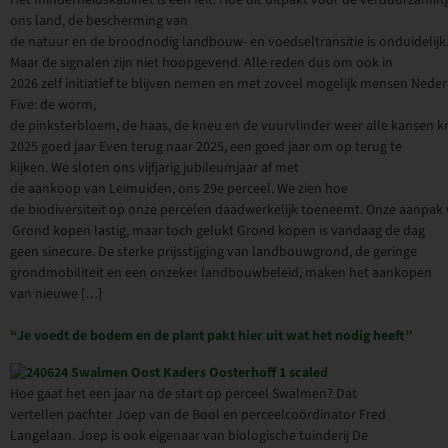
Het minderheidskabinet is een feit. Hoe dit uitpakt voor de verduurzamin
ons land, de bescherming van
de natuur en de broodnodig landbouw- en voedseltransitie is onduidelijk
Maar de signalen zijn niet hoopgevend. Alle reden dus om ook in
2026 zelf initiatief te blijven nemen en met zoveel mogelijk mensen Ned
Five: de worm,
de pinksterbloem, de haas, de kneu en de vuurvlinder weer alle kansen 
2025 goed jaar Even terug naar 2025, een goed jaar om op terug te
kijken. We sloten ons vijfjarig jubileumjaar af met
de aankoop van Leimuiden, ons 29e perceel. We zien hoe
de biodiversiteit op onze percelen daadwerkelijk toeneemt. Onze aanpak
Grond kopen lastig, maar toch gelukt Grond kopen is vandaag de dag
geen sinecure. De sterke prijsstijging van landbouwgrond, de geringe
grondmobiliteit en een onzeker landbouwbeleid, maken het aankopen
van nieuwe […]
“Je voedt de bodem en de plant pakt hier uit wat het nodig heeft”
Hoe gaat het een jaar na de start op perceel Swalmen? Dat
vertellen pachter Joep van de Bool en perceelcoördinator Fred
Langelaan. Joep is ook eigenaar van biologische tuinderij De