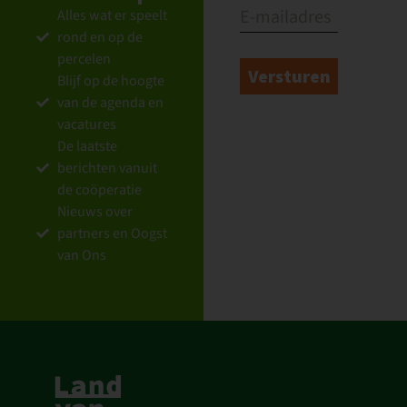
Alles wat er speelt
rond en op de
percelen
Blijf op de hoogte
van de agenda en
vacatures
De laatste
berichten vanuit
de coöperatie
Nieuws over
partners en Oogst
van Ons